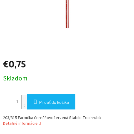
€0,75
Jednotková
Skladom
cena:
Pridať do košíka
203/315 Farbička čerešňovočervená Stabilo Trio hrubá
Detailné informácie