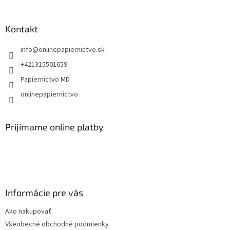
á
p
ä
Kontakt
t
info
@
onlinepapiernictvo.sk
i
e
+421315501659
Papiernictvo MD
onlinepapiernictvo
Prijímame online platby
Informácie pre vás
Ako nakupovať
Všeobecné obchodné podmienky