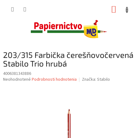
Prejsť
NÁKUP
na
obsah
KOŠÍK
203/315 Farbička čerešňovočervená
Stabilo Trio hrubá
4006381343886
Priemerné
Neohodnotené
Podrobnosti hodnotenia
Značka:
Stabilo
hodnotenie
produktu
je
0,0
z
5
hviezdičiek.