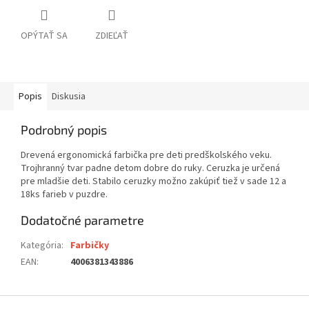
OPÝTAŤ SA
ZDIEĽAŤ
Popis
Diskusia
Podrobný popis
Drevená ergonomická farbička pre deti predškolského veku.
Trojhranný tvar padne detom dobre do ruky. Ceruzka je určená
pre mladšie deti. Stabilo ceruzky možno zakúpiť tiež v sade 12 a
18ks farieb v puzdre.
Dodatočné parametre
Kategória
:
Farbičky
EAN
:
4006381343886
Z