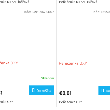
nka MILAN - béžová
Peňaženka MILAN - ružová
Kód:
8595096723022
Kód:
85950
ženka OXY
Peňaženka OXY
Skladom
Do košíka
Do
81
€8,81
enka OXY
Peňaženka OXY