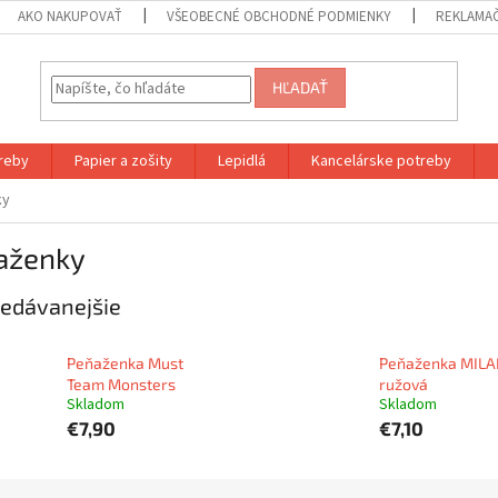
AKO NAKUPOVAŤ
VŠEOBECNÉ OBCHODNÉ PODMIENKY
REKLAMA
HĽADAŤ
reby
Papier a zošity
Lepidlá
Kancelárske potreby
ky
aženky
edávanejšie
Peňaženka Must
Peňaženka MILA
Team Monsters
ružová
Skladom
Skladom
€7,90
€7,10