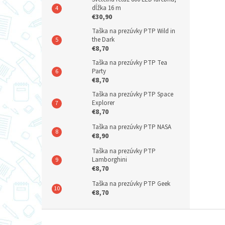
dĺžka 16 m
€30,90
Taška na prezúvky PTP Wild in
the Dark
€8,70
Taška na prezúvky PTP Tea
Party
€8,70
Taška na prezúvky PTP Space
Explorer
€8,70
Taška na prezúvky PTP NASA
€8,90
Taška na prezúvky PTP
Lamborghini
€8,70
Taška na prezúvky PTP Geek
€8,70
Z
á