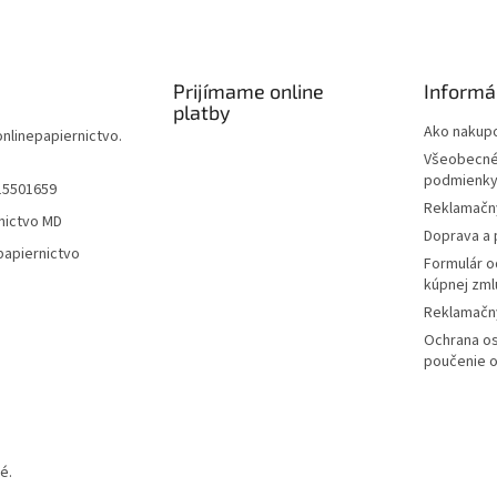
Prijímame online
Informá
platby
Ako nakup
onlinepapiernictvo.
Všeobecné
podmienk
15501659
Reklamačn
nictvo MD
Doprava a 
papiernictvo
Formulár o
kúpnej zml
Reklamačný
Ochrana os
poučenie o
é.