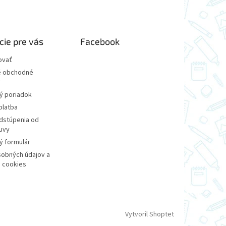
cie pre vás
Facebook
ovať
 obchodné
y
ý poriadok
platba
dstúpenia od
uvy
 formulár
obných údajov a
 cookies
Vytvoril Shoptet