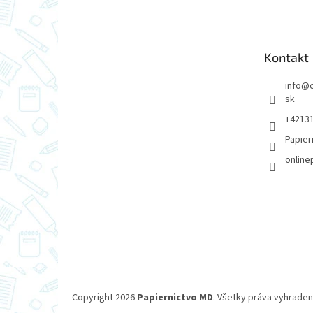
p
ä
t
Kontakt
i
e
info
@
sk
+4213
Papier
online
Copyright 2026
Papiernictvo MD
. Všetky práva vyhraden