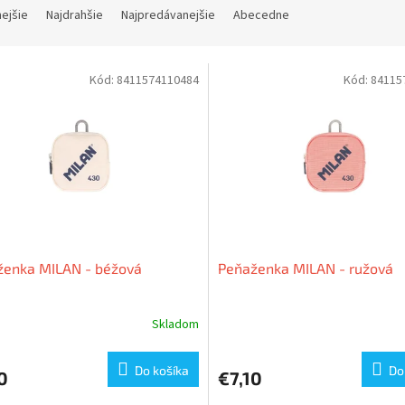
nejšie
Najdrahšie
Najpredávanejšie
Abecedne
Kód:
8411574110484
Kód:
84115
ženka MILAN - béžová
Peňaženka MILAN - ružová
Skladom
Do košíka
Do
0
€7,10