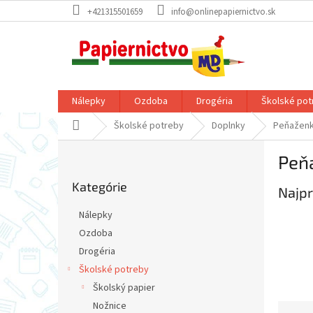
Prejsť
+421315501659
info@onlinepapiernictvo.sk
na
obsah
Nálepky
Ozdoba
Drogéria
Školské pot
Domov
Školské potreby
Doplnky
Peňažen
B
Peň
o
Preskočiť
č
Kategórie
kategórie
Najpr
n
ý
Nálepky
p
Ozdoba
a
Drogéria
n
e
Školské potreby
l
Školský papier
Nožnice
R