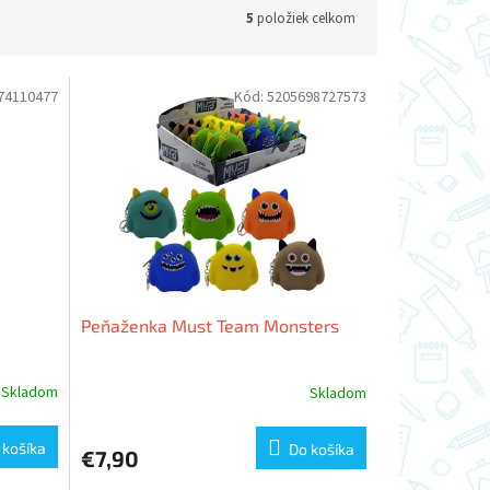
5
položiek celkom
74110477
Kód:
5205698727573
Peňaženka Must Team Monsters
Skladom
Skladom
 košíka
Do košíka
€7,90