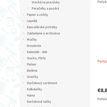
Peňaže
Vrecká na prezúvky
Peračníky a puzdrá
Papier a zošity
Lepidlá
Kancelárske potreby
Zakladanie a archivácia
Hračky
Kreativita
Kalendár - diár
Gastro, Párty
Peňa
Parker
Batérie
Sviečky
Darčekový sortiment
Kalkulačky
€8,
Hama
Peňaž
Darčekové tašky