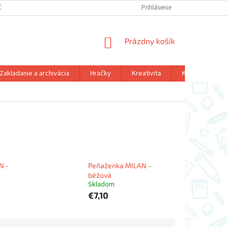
ČNÝ PORIADOK
DOPRAVA A PLATBA
FORMULÁR ODSTÚPENIA OD KÚ
Prihlásenie
NÁKUPNÝ
Prázdny košík
KOŠÍK
Zakladanie a archivácia
Hračky
Kreativita
Kalendár - diár
N -
Peňaženka MILAN -
béžová
Skladom
€7,10