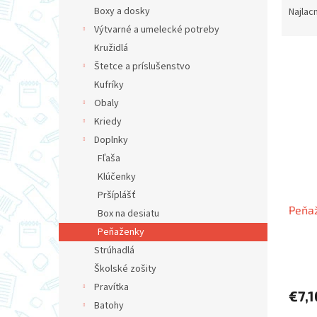
a
Boxy a dosky
Najlac
d
Výtvarné a umelecké potreby
e
Kružidlá
V
n
Štetce a príslušenstvo
ý
i
Kufríky
p
e
i
p
Obaly
s
r
Kriedy
p
o
Doplnky
r
d
Fľaša
o
u
Klúčenky
d
k
Pršíplášť
u
t
Peňa
k
o
Box na desiatu
t
v
Peňaženky
o
Strúhadlá
v
Školské zošity
Pravítka
€7,1
Batohy