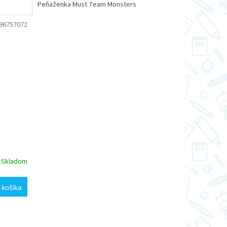
Peňaženka Must Team Monsters
96757072
Skladom
 košíka