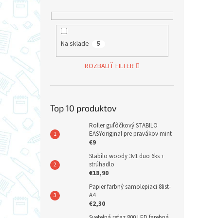
Na sklade
5
ROZBALIŤ FILTER
Top 10 produktov
Roller guľôčkový STABILO
EASYoriginal pre pravákov mint
€9
Stabilo woody 3v1 duo 6ks +
strúhadlo
€18,90
Papier farbný samolepiaci 8list-
A4
€2,30
Svetelná reťaz 800 LED farebná,