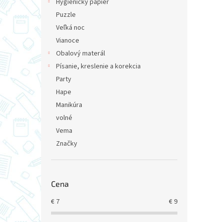
Hygienický papier
Puzzle
Veľká noc
Vianoce
Obalový materál
Písanie, kreslenie a korekcia
Party
Hape
Manikúra
volné
Vema
Značky
Cena
€
7
€
9