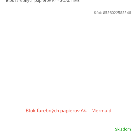
Blok farebných papierov A4 - GOAL TIME
Kód:
8586022588846
Blok farebných papierov A4 - Mermaid
Skladom