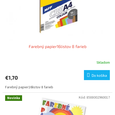
o
o
d
v
u
k
t
o
v
Farebný papier16listov 8 farieb
Skladom
Do košíka
€1,70
Farebný papier16listov 8 farieb
Kód:
8588002960017
Novinka