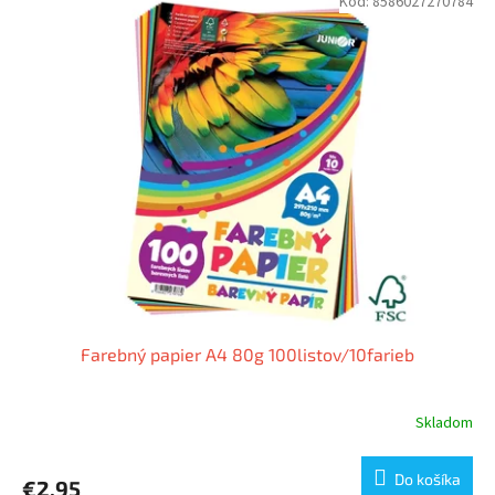
Kód:
8586027270784
Farebný papier A4 80g 100listov/10farieb
Skladom
Do košíka
€2,95