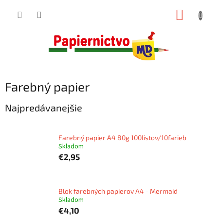
Prejsť
NÁKUP
na
obsah
KOŠÍK
Farebný papier
Najpredávanejšie
Farebný papier A4 80g 100listov/10farieb
Skladom
€2,95
Blok farebných papierov A4 - Mermaid
Skladom
€4,10