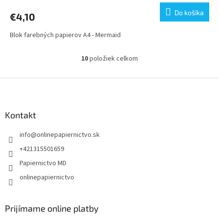
Do košíka
€4,10
Blok farebných papierov A4 - Mermaid
10
položiek celkom
O
v
l
Z
á
á
d
p
a
ä
Kontakt
c
t
i
info
@
onlinepapiernictvo.sk
i
e
p
e
+421315501659
r
Papiernictvo MD
v
k
onlinepapiernictvo
y
v
ý
Prijímame online platby
p