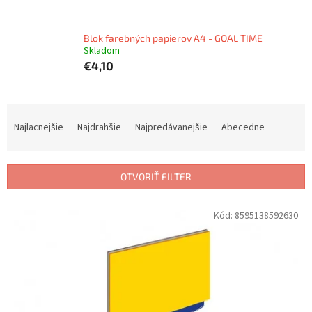
Blok farebných papierov A4 - GOAL TIME
Skladom
€4,10
R
a
Najlacnejšie
Najdrahšie
Najpredávanejšie
Abecedne
d
e
n
OTVORIŤ FILTER
i
e
V
Kód:
8595138592630
p
ý
r
p
o
i
d
s
u
p
k
r
t