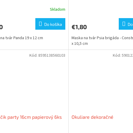
Skladom
Do košíka
Do
0
€1,80
na tvár Panda 19 x 12 cm
Maska na tvár Psia brigáda - Const
x 10,5 cm
Kód:
8595138560103
Kód:
59012
čik party 16cm papierový 6ks
Okuliare dekoračné