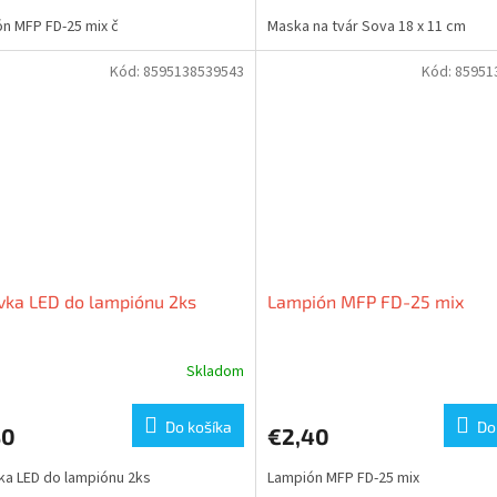
n MFP FD-25 mix č
Maska na tvár Sova 18 x 11 cm
Kód:
8595138539543
Kód:
85951
vka LED do lampiónu 2ks
Lampión MFP FD-25 mix
Skladom
Do košíka
Do
30
€2,40
ka LED do lampiónu 2ks
Lampión MFP FD-25 mix