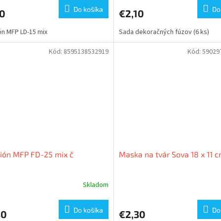
Do košíka
Do
10
€2,10
n MFP LD-15 mix
Sada dekoračných fúzov (6 ks)
Kód:
8595138532919
Kód:
59029
ión MFP FD-25 mix č
Maska na tvár Sova 18 x 11 
Skladom
Do košíka
Do
30
€2,30