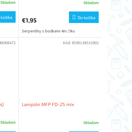
Skladom
Skladom
 košíka
Do košíka
€1,95
Serpentíny s bodkami 4m /3ks
48908472
Kód:
8595138532902
s)
Lampión MFP FD-25 mix
Skladom
Skladom