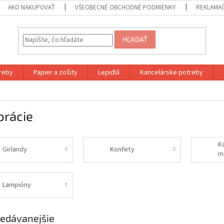
AKO NAKUPOVAŤ
VŠEOBECNÉ OBCHODNÉ PODMIENKY
REKLAMA
HĽADAŤ
reby
Papier a zošity
Lepidlá
Kancelárske potreby
orácie
K
Girlandy
Konfety
m
Lampióny
edávanejšie