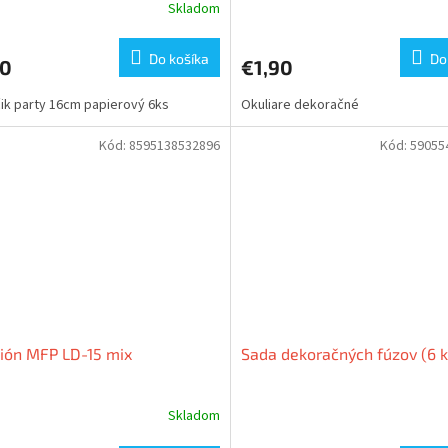
Skladom
Do košíka
Do
90
€1,90
ik party 16cm papierový 6ks
Okuliare dekoračné
Kód:
8595138532896
Kód:
59055
ión MFP LD-15 mix
Sada dekoračných fúzov (6 k
Skladom