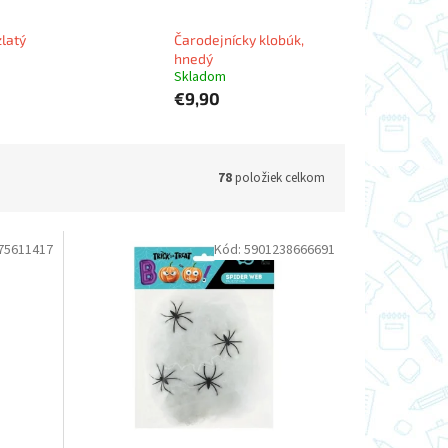
zlatý
Čarodejnícky klobúk,
hnedý
Skladom
€9,90
78
položiek celkom
75611417
Kód:
5901238666691