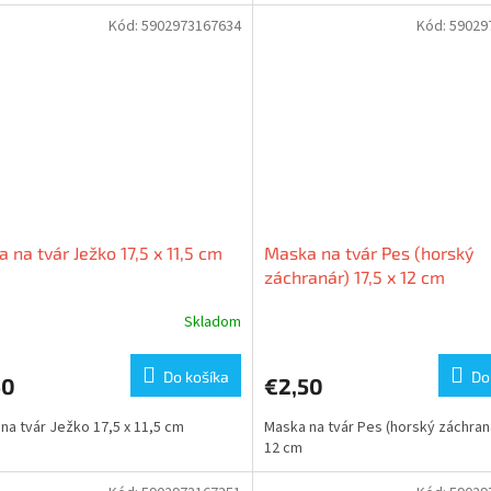
Kód:
5902973167634
Kód:
59029
 na tvár Ježko 17,5 x 11,5 cm
Maska na tvár Pes (horský
záchranár) 17,5 x 12 cm
Skladom
Do košíka
Do
50
€2,50
na tvár Ježko 17,5 x 11,5 cm
Maska na tvár Pes (horský záchraná
12 cm