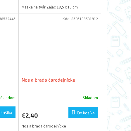
Maska na tvár Zajac 18,5 x 13 cm
38532445
Kód:
8595138531912
Nos a brada čarodejnícke
Skladom
Skladom
 košíka
Do košíka
€2,40
Nos a brada čarodejnícke