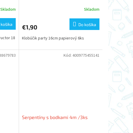
Skladom
Skladom
 košíka
Do košíka
€1,90
ructor 18
Klobúčik party 16cm papierový 6ks
38679783
Kód:
4009775455141
Serpentíny s bodkami 4m /3ks