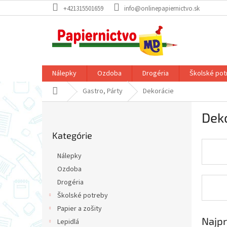
Prejsť
+421315501659
info@onlinepapiernictvo.sk
na
obsah
Nálepky
Ozdoba
Drogéria
Školské pot
Domov
Gastro, Párty
Dekorácie
B
Dek
o
Preskočiť
č
Kategórie
kategórie
n
ý
Nálepky
p
Ozdoba
a
Drogéria
n
e
Školské potreby
l
Papier a zošity
Najpr
Lepidlá