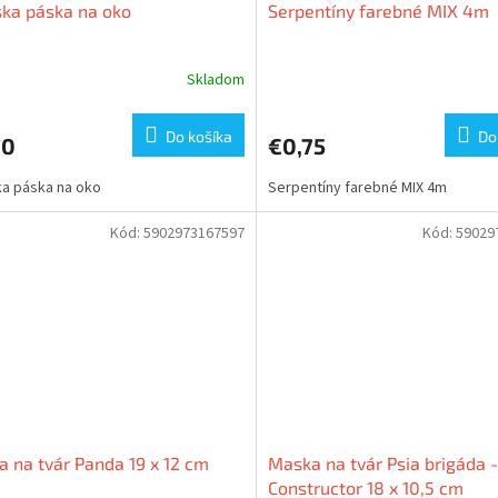
ska páska na oko
Serpentíny farebné MIX 4m
Skladom
Do košíka
Do
70
€0,75
ka páska na oko
Serpentíny farebné MIX 4m
Kód:
5902973167597
Kód:
59029
 na tvár Panda 19 x 12 cm
Maska na tvár Psia brigáda -
Constructor 18 x 10,5 cm