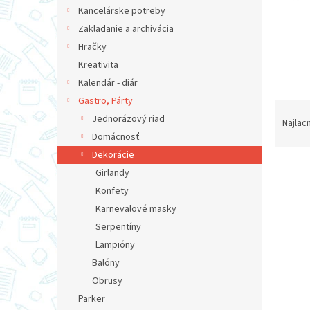
Kancelárske potreby
Zakladanie a archivácia
Hračky
Kreativita
Kalendár - diár
Gastro, Párty
R
Jednorázový riad
a
Najlac
d
Domácnosť
e
Dekorácie
V
n
Girlandy
ý
i
Konfety
p
e
Karnevalové masky
i
p
s
Serpentíny
r
p
o
Lampióny
r
d
Balóny
o
u
Obrusy
d
k
Parker
u
t