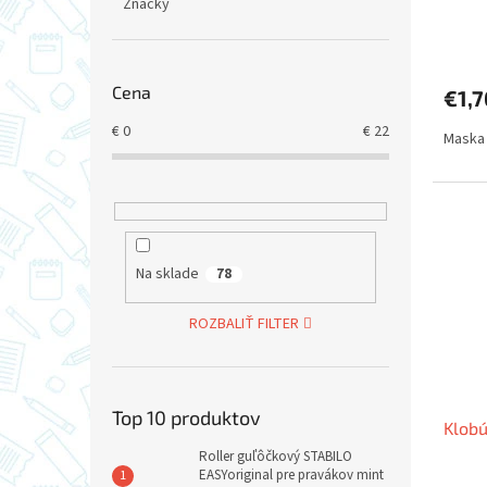
Značky
Cena
€1,7
€
0
€
22
Maska 
Na sklade
78
ROZBALIŤ FILTER
Top 10 produktov
Klobú
Roller guľôčkový STABILO
EASYoriginal pre pravákov mint