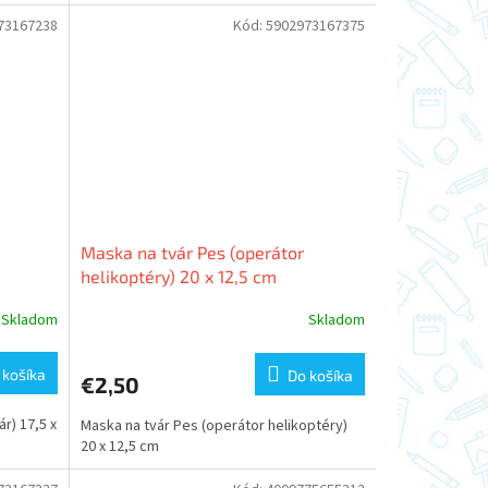
73167238
Kód:
5902973167375
Maska na tvár Pes (operátor
helikoptéry) 20 x 12,5 cm
Skladom
Skladom
 košíka
Do košíka
€2,50
r) 17,5 x
Maska na tvár Pes (operátor helikoptéry)
20 x 12,5 cm