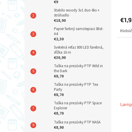
€9
Stabilo woody 3v1 duo 6ks +
strúhadlo
€1,
€18,90
Papier farbný samolepiaci 8list-
Klobúč
A4
€2,30
Svetelná reťaz 800 LED farebná,
dĺžka 16 m
€30,90
Taška na prezúvky PTP Wild in
the Dark
€8,70
Taška na prezúvky PTP Tea
Party
€8,70
Taška na prezúvky PTP Space
Lamp
Explorer
€8,70
Taška na prezúvky PTP NASA
€8,90