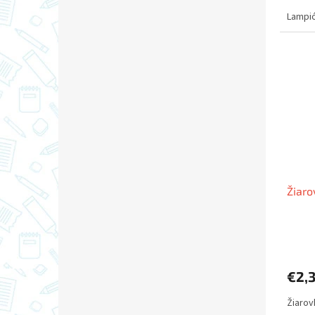
Lampió
Žiaro
€2,
Žiarov