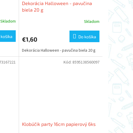
Dekorácia Halloween - pavučina
biela 20 g
Skladom
Skladom
 košíka
Do košíka
€1,60
Dekorácia Halloween - pavučina biela 20 g
73167221
Kód:
8595138560097
Klobúčik party 16cm papierový 6ks