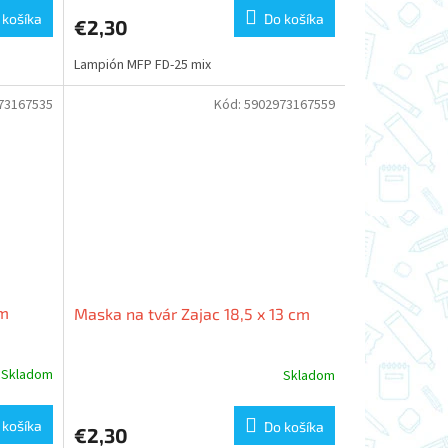
 košíka
Do košíka
€2,30
Lampión MFP FD-25 mix
73167535
Kód:
5902973167559
cm
Maska na tvár Zajac 18,5 x 13 cm
Skladom
Skladom
 košíka
Do košíka
€2,30