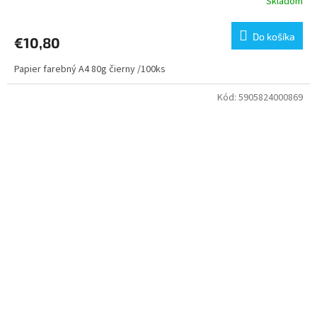
Skladom
Do košíka
€10,80
Papier farebný A4 80g čierny /100ks
Kód:
5905824000869