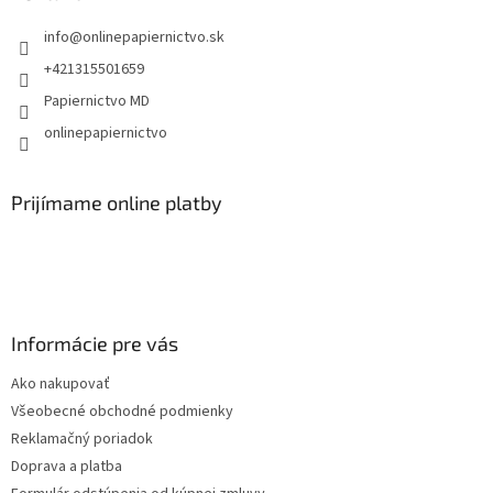
t
i
info
@
onlinepapiernictvo.sk
i
e
p
e
+421315501659
r
Papiernictvo MD
v
k
onlinepapiernictvo
y
v
ý
Prijímame online platby
p
i
s
u
Informácie pre vás
Ako nakupovať
Všeobecné obchodné podmienky
Reklamačný poriadok
Doprava a platba