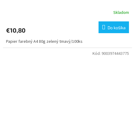
Skladom
Do košíka
€10,80
Papier farebný A4 80g zelený tmavý/100ks
Kód:
9003974443775