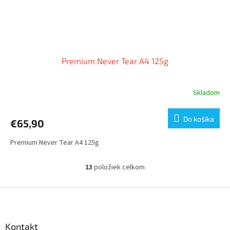
Premium Never Tear A4 125g
Skladom
Do košíka
€65,90
Premium Never Tear A4 125g
13
položiek celkom
O
v
l
Z
á
á
d
p
a
ä
Kontakt
c