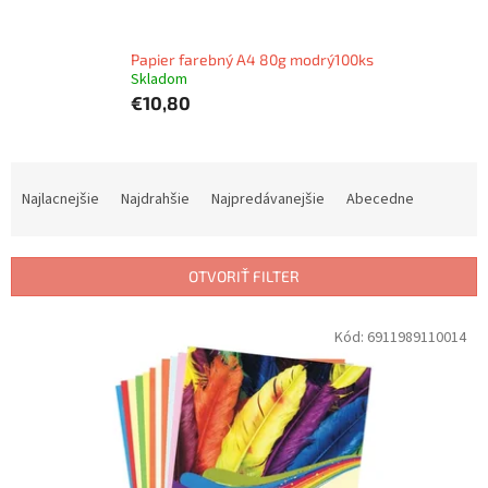
Papier farebný A4 80g modrý100ks
Skladom
€10,80
R
a
Najlacnejšie
Najdrahšie
Najpredávanejšie
Abecedne
d
e
n
OTVORIŤ FILTER
i
e
V
Kód:
6911989110014
p
ý
r
p
o
i
d
s
u
p
k
r
t