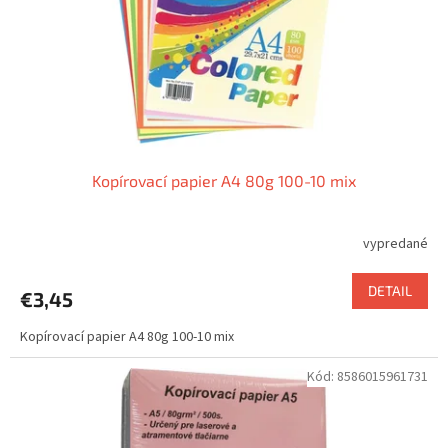
o
o
d
v
u
k
t
o
v
Kopírovací papier A4 80g 100-10 mix
vypredané
DETAIL
€3,45
Kopírovací papier A4 80g 100-10 mix
Kód:
8586015961731