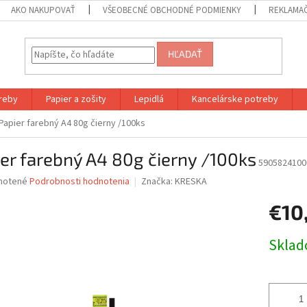
AKO NAKUPOVAŤ
VŠEOBECNÉ OBCHODNÉ PODMIENKY
REKLAMA
HĽADAŤ
reby
Papier a zošity
Lepidlá
Kancelárske potreby
Papier farebný A4 80g čierny /100ks
er farebný A4 80g čierny /100ks
5905824100
né
notené
Podrobnosti hodnotenia
Značka:
KRESKA
nie
€10
u
Jednotk
Skla
cena:
iek.