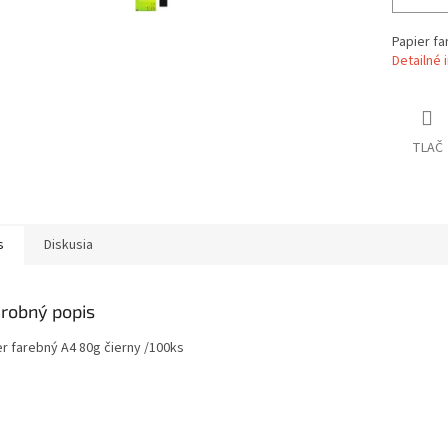
Papier fa
Detailné 
TLAČ
s
Diskusia
robný popis
er farebný A4 80g čierny /100ks