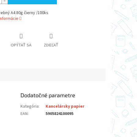
rebný A4 80g čierny /100ks
informácie
OPÝTAŤ SA
ZDIEĽAŤ
Dodatočné parametre
Kategória
:
Kancelársky papier
EAN
:
5905824100095