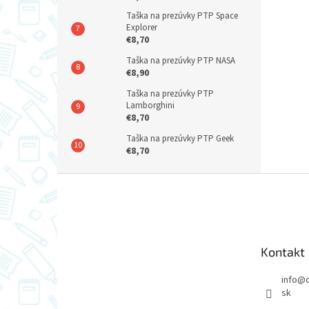
Taška na prezúvky PTP Space
Explorer
€8,70
Taška na prezúvky PTP NASA
€8,90
Taška na prezúvky PTP
Lamborghini
€8,70
Taška na prezúvky PTP Geek
€8,70
Z
á
p
ä
t
Kontakt
i
e
info
@
sk