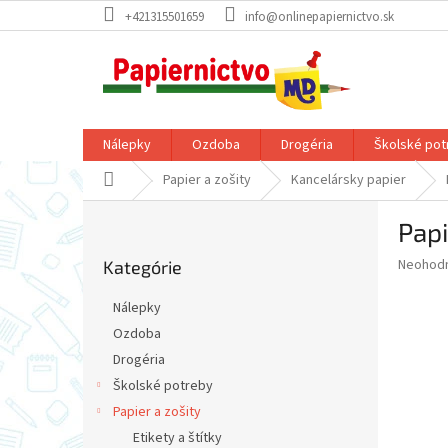
Prejsť
+421315501659
info@onlinepapiernictvo.sk
na
obsah
Nálepky
Ozdoba
Drogéria
Školské pot
Domov
Papier a zošity
Kancelársky papier
B
Papi
o
Preskočiť
č
Priemer
Neohod
Kategórie
kategórie
n
hodnote
ý
produkt
Nálepky
p
je
Ozdoba
0,0
a
z
Drogéria
n
5
e
Školské potreby
hviezdič
l
Papier a zošity
Etikety a štítky