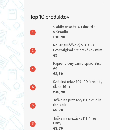
Top 10 produktov
Stabilo woody 3v1 duo 6ks +
strúhadlo
€18,90
Roller guľôčkový STABILO
EASYoriginal pre pravákov mint
€9
Papier farbný samolepiaci 8list-
A4
€2,30
Svetelná reťaz 800 LED farebná,
dĺžka 16 m
€30,90
Taška na prezúvky PTP Wild in
the Dark
€8,70
Taška na prezúvky PTP Tea
Party
€8,70