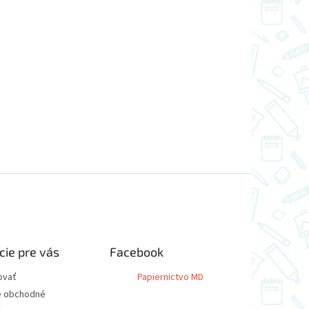
cie pre vás
Facebook
ovať
Papiernictvo MD
 obchodné
y