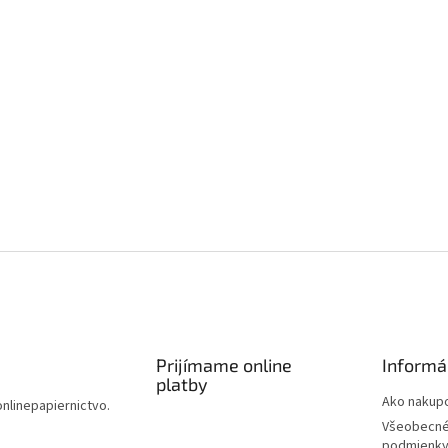
Prijímame online
Informá
platby
Ako nakup
onlinepapiernictvo.
Všeobecné
podmienk