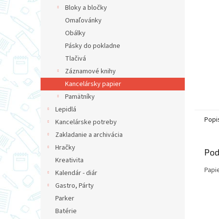
Bloky a bločky
Omaľovánky
Obálky
Pásky do pokladne
Tlačivá
Záznamové knihy
Kancelársky papier
Pamätníky
Lepidlá
Popi
Kancelárske potreby
Zakladanie a archivácia
Hračky
Pod
Kreativita
Papi
Kalendár - diár
Gastro, Párty
Parker
Batérie