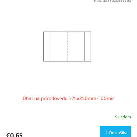
Kód:
8588003997760
Obal na prírodovedu 375x250mm/100mic
Skladom
Do košíka
€0,65