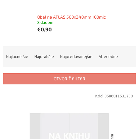
Obal na ATLAS 500x340mm 100mic
Skladom
€0,90
R
a
Najlacnejšie
Najdrahšie
Najpredávanejšie
Abecedne
d
e
n
OTVORIŤ FILTER
i
e
V
Kód:
8586011531730
p
ý
r
p
o
i
d
s
u
p
k
r
t