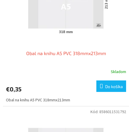
o
o
d
v
u
k
t
o
v
Obal na knihu A5 PVC 318mmx213mm
Skladom
Do košíka
€0,35
Obal na knihu A5 PVC 318mmx213mm
Kód:
8586011531792