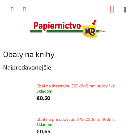
Prejsť
NÁKUP
na
obsah
KOŠÍK
Obaly na knihy
Najpredávanejšie
Obal na literatúru 355x245mm hrubý 1ks
Skladom
€0,50
Obal na prírodovedu 375x250mm/100mic
Skladom
€0,65