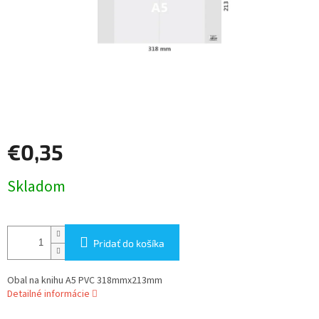
€0,35
Jednotková
Skladom
cena:
Pridať do košíka
Obal na knihu A5 PVC 318mmx213mm
Detailné informácie