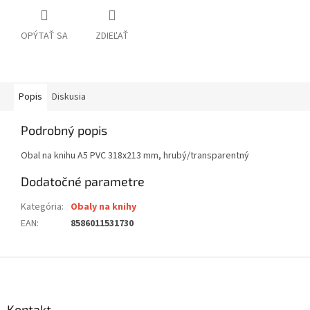
OPÝTAŤ SA
ZDIEĽAŤ
Popis
Diskusia
Podrobný popis
Obal na knihu A5 PVC 318x213 mm, hrubý/transparentný
Dodatočné parametre
Kategória
:
Obaly na knihy
EAN
:
8586011531730
Z
á
p
ä
Kontakt