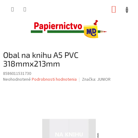
Prejsť
NÁKUP
na
obsah
KOŠÍK
Obal na knihu A5 PVC
318mmx213mm
8586011531730
Priemerné
Neohodnotené
Podrobnosti hodnotenia
Značka:
JUNIOR
hodnotenie
produktu
je
0,0
z
5
hviezdičiek.