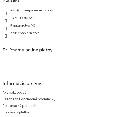
t
info
@
onlinepapiernictvo.sk
i
e
+421315501659
Papiernictvo MD
onlinepapiernictvo
Prijímame online platby
Informácie pre vás
Ako nakupovať
Všeobecné obchodné podmienky
Reklamačný poriadok
Doprava a platba