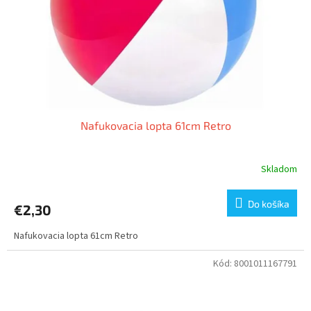
o
o
d
v
u
k
t
o
v
Nafukovacia lopta 61cm Retro
Skladom
Do košíka
€2,30
Nafukovacia lopta 61cm Retro
Kód:
8001011167791