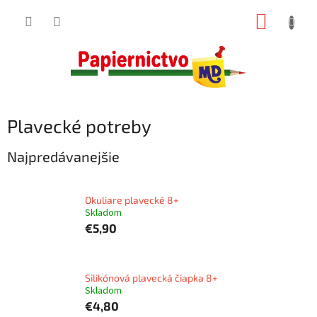
Prejsť
NÁKUP
na
obsah
KOŠÍK
Plavecké potreby
Najpredávanejšie
Okuliare plavecké 8+
Skladom
€5,90
Silikónová plavecká čiapka 8+
Skladom
€4,80