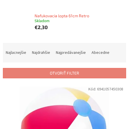
Nafukovacia lopta 61cm Retro
Skladom
€2,30
R
a
Najlacnejšie
Najdrahšie
Najpredávanejšie
Abecedne
d
e
n
OTVORIŤ FILTER
i
e
V
Kód:
6941057450308
p
ý
r
p
o
i
d
s
u
p
k
r
t