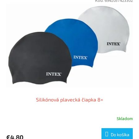
Kód:
6941057423302
Silikónová plavecká čiapka 8+
Skladom
Do košíka
€4,80