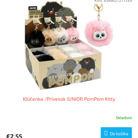
Kód:
8586027277189
Kľúčenka /Prívesok JUNIOR PomPom Kitty
Skladom
Do košíka
€2,55