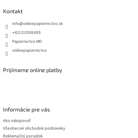
d
p
a
ä
Kontakt
c
t
i
info
@
onlinepapiernictvo.sk
i
e
p
e
+421315501659
r
Papiernictvo MD
v
k
onlinepapiernictvo
y
v
ý
Prijímame online platby
p
i
s
u
Informácie pre vás
Ako nakupovať
Všeobecné obchodné podmienky
Reklamačný poriadok