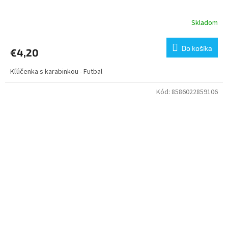
Skladom
Do košíka
€4,20
Kľúčenka s karabinkou - Futbal
Kód:
8586022859106