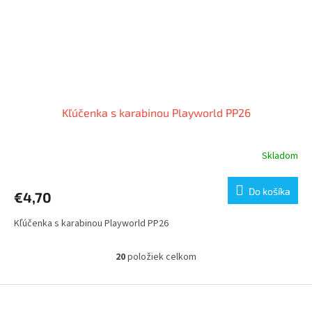
Kľúčenka s karabinou Playworld PP26
Skladom
Do košíka
€4,70
Kľúčenka s karabinou Playworld PP26
20
položiek celkom
O
v
l
Z
á
á