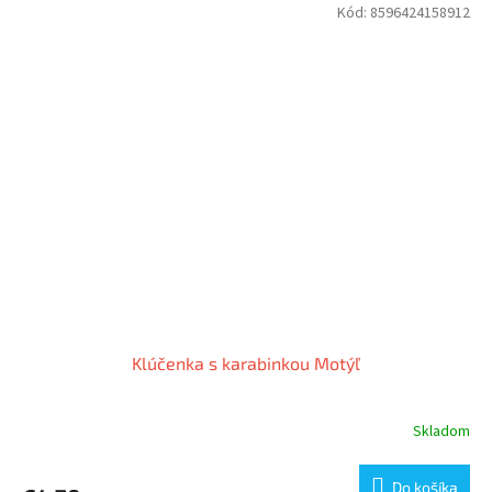
Kód:
8596424158912
Klúčenka s karabinkou Motýľ
Skladom
Do košíka