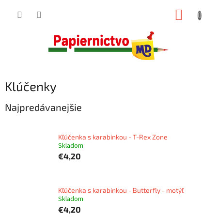
Prejsť
NÁKUP
na
obsah
KOŠÍK
Klúčenky
Najpredávanejšie
Kľúčenka s karabinkou - T-Rex Zone
Skladom
€4,20
Kľúčenka s karabinkou - Butterfly - motýľ
Skladom
€4,20