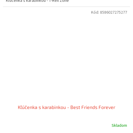
Kľúčenka s karabinkou - T-Rex Zone
Kód:
8586027275277
Kľúčenka s karabinkou - Best Friends Forever
Skladom