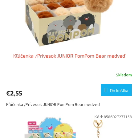
o
o
d
v
u
k
t
o
v
Kľúčenka /Prívesok JUNIOR PomPom Bear medveď
Skladom
Do košíka
€2,55
Kľúčenka /Prívesok JUNIOR PomPom Bear medveď
Kód:
8586027277158