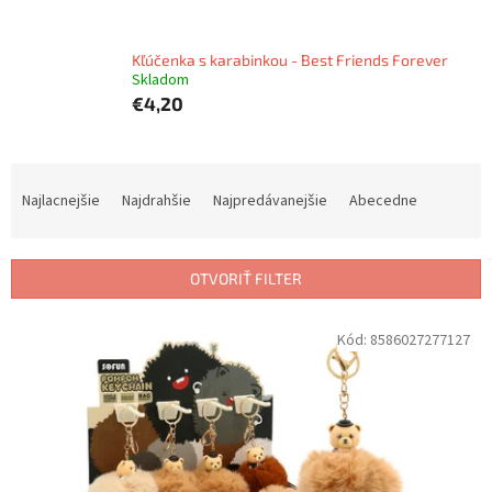
Kľúčenka s karabinkou - Best Friends Forever
Skladom
€4,20
R
a
Najlacnejšie
Najdrahšie
Najpredávanejšie
Abecedne
d
e
n
OTVORIŤ FILTER
i
e
V
Kód:
8586027277127
p
ý
r
p
o
i
d
s
u
p
k
r
t