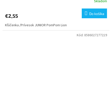
Skladom
Do košíka
€2,55
Kľúčenka /Prívesok JUNIOR PomPom Lion
Kód:
8586027277219