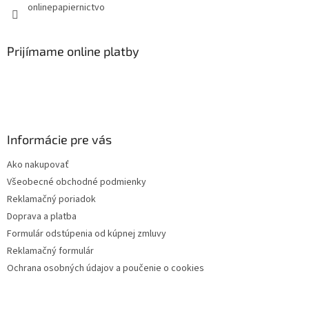
k
onlinepapiernictvo
y
v
ý
Prijímame online platby
p
i
s
u
Informácie pre vás
Ako nakupovať
Všeobecné obchodné podmienky
Reklamačný poriadok
Doprava a platba
Formulár odstúpenia od kúpnej zmluvy
Reklamačný formulár
Ochrana osobných údajov a poučenie o cookies