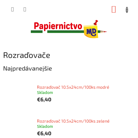
Prejsť
NÁKUP
na
obsah
KOŠÍK
Rozraďovače
Najpredávanejšie
Rozraďovač 10.5x24cm/100ks modré
Skladom
€6,40
Rozraďovač 10.5x24cm/100ks zelené
Skladom
€6,40