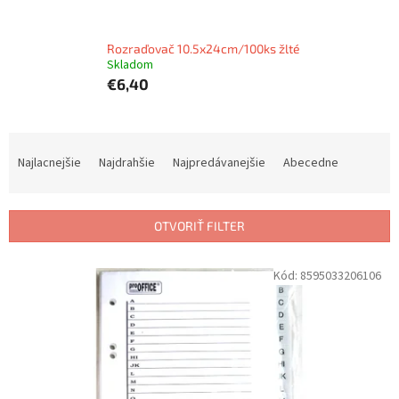
Rozraďovač 10.5x24cm/100ks žlté
Skladom
€6,40
R
a
Najlacnejšie
Najdrahšie
Najpredávanejšie
Abecedne
d
e
n
OTVORIŤ FILTER
i
e
V
Kód:
8595033206106
p
ý
r
p
o
i
d
s
u
p
k
r
t