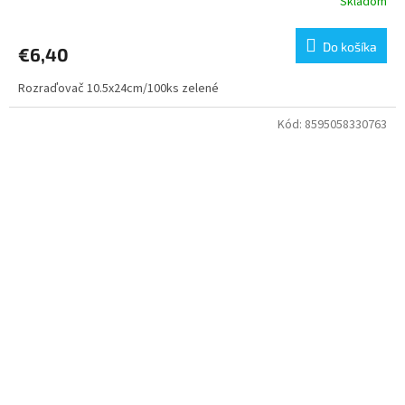
Skladom
Do košíka
€6,40
Rozraďovač 10.5x24cm/100ks zelené
Kód:
8595058330763