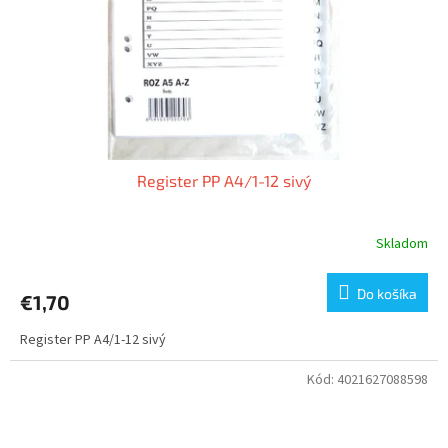
o
o
d
v
u
k
t
o
v
Register PP A4/1-12 sivý
Skladom
Do košíka
€1,70
Register PP A4/1-12 sivý
Kód:
4021627088598