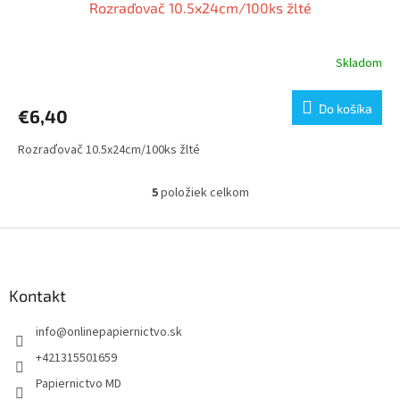
Rozraďovač 10.5x24cm/100ks žlté
Skladom
Do košíka
€6,40
Rozraďovač 10.5x24cm/100ks žlté
5
položiek celkom
O
v
l
Z
á
á
d
p
a
ä
Kontakt
c
t
i
info
@
onlinepapiernictvo.sk
i
e
p
e
+421315501659
r
Papiernictvo MD
v