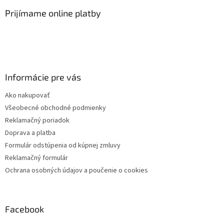
ý
Prijímame online platby
p
i
s
u
Informácie pre vás
Ako nakupovať
Všeobecné obchodné podmienky
Reklamačný poriadok
Doprava a platba
Formulár odstúpenia od kúpnej zmluvy
Reklamačný formulár
Ochrana osobných údajov a poučenie o cookies
Facebook