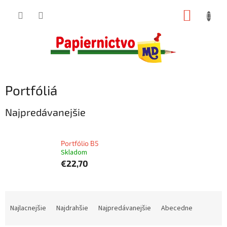
Prejsť
NÁKUP
na
obsah
KOŠÍK
Portfóliá
Najpredávanejšie
Portfólio B5
Skladom
€22,70
R
a
Najlacnejšie
Najdrahšie
Najpredávanejšie
Abecedne
d