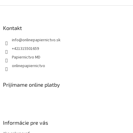
Z
á
p
ä
Kontakt
t
info
@
onlinepapiernictvo.sk
i
e
+421315501659
Papiernictvo MD
onlinepapiernictvo
Prijímame online platby
Informácie pre vás