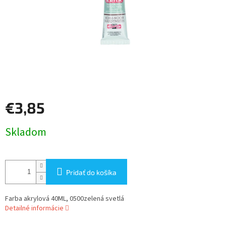
€3,85
Jednotková
Skladom
cena:
Pridať do košíka
Farba akrylová 40ML, 0500zelená svetlá
Detailné informácie