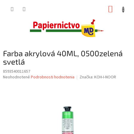
Prejsť
NÁKUP
na
obsah
KOŠÍK
Farba akrylová 40ML, 0500zelená
svetlá
8593540011657
Priemerné
Neohodnotené
Podrobnosti hodnotenia
Značka:
KOH-I-NOOR
hodnotenie
produktu
je
0,0
z
5
hviezdičiek.