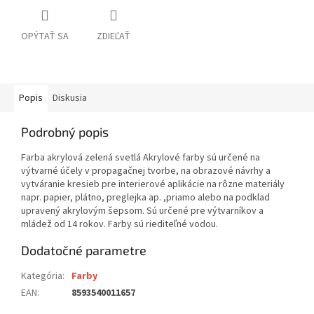
OPÝTAŤ SA
ZDIEĽAŤ
Popis
Diskusia
Podrobný popis
Farba akrylová zelená svetlá Akrylové farby sú určené na
výtvarné účely v propagačnej tvorbe, na obrazové návrhy a
vytváranie kresieb pre interierové aplikácie na rôzne materiály
napr. papier, plátno, preglejka ap. ,priamo alebo na podklad
upravený akrylovým šepsom. Sú určené pre výtvarníkov a
mládež od 14 rokov. Farby sú riediteľné vodou.
Dodatočné parametre
Kategória
:
Farby
EAN
:
8593540011657