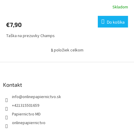
Skladom
Do košíka
€7,90
Taška na prezuvky Champs
1
položiek celkom
O
v
l
Z
á
á
d
p
a
ä
Kontakt
c
t
i
info
@
onlinepapiernictvo.sk
i
e
p
e
+421315501659
r
Papiernictvo MD
v
k
onlinepapiernictvo
y
v