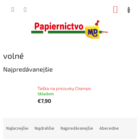
Prejsť
NÁKUP
na
obsah
KOŠÍK
volné
Najpredávanejšie
Taška na prezuvky Champs
Skladom
€7,90
R
a
Najlacnejšie
Najdrahšie
Najpredávanejšie
Abecedne
d