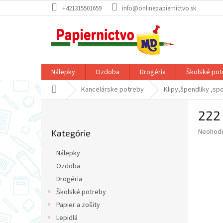
Prejsť
+421315501659
info@onlinepapiernictvo.sk
na
obsah
Nálepky
Ozdoba
Drogéria
Školské pot
Domov
Kancelárske potreby
Klipy,špendlíky ,sp
B
222 
o
Preskočiť
č
Priemer
Neohod
Kategórie
kategórie
n
hodnote
ý
produkt
Nálepky
p
je
Ozdoba
0,0
a
z
Drogéria
n
5
e
Školské potreby
hviezdič
l
Papier a zošity
Lepidlá