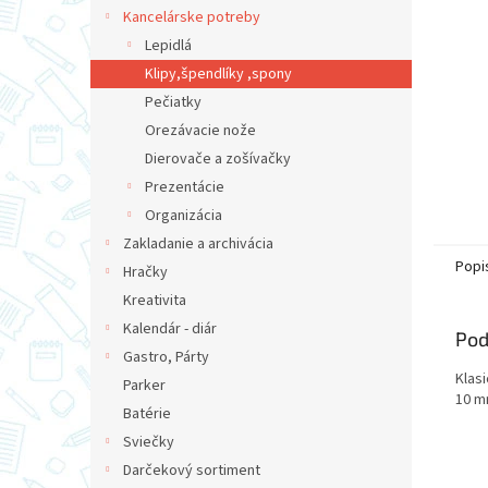
Kancelárske potreby
Lepidlá
Klipy,špendlíky ,spony
Pečiatky
Orezávacie nože
Dierovače a zošívačky
Prezentácie
Organizácia
Zakladanie a archivácia
Popi
Hračky
Kreativita
Kalendár - diár
Pod
Gastro, Párty
Klas
Parker
10 m
Batérie
Sviečky
Darčekový sortiment