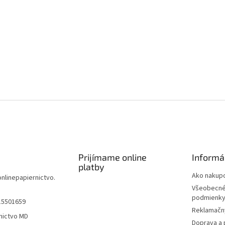
Prijímame online
Informá
platby
Ako nakup
onlinepapiernictvo.
Všeobecné
podmienk
15501659
Reklamačn
nictvo MD
Doprava a 