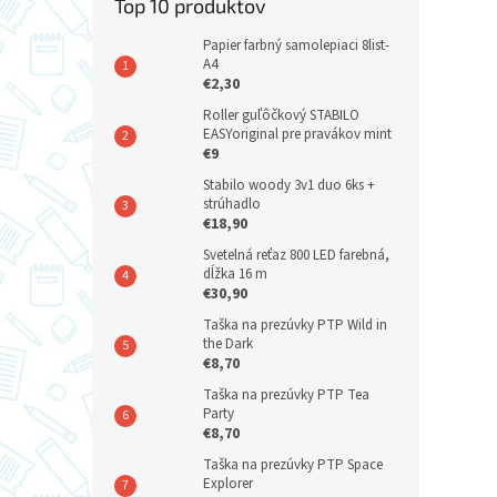
Top 10 produktov
Papier farbný samolepiaci 8list-
A4
€2,30
Roller guľôčkový STABILO
EASYoriginal pre pravákov mint
€9
Stabilo woody 3v1 duo 6ks +
strúhadlo
€18,90
Svetelná reťaz 800 LED farebná,
dĺžka 16 m
€30,90
Taška na prezúvky PTP Wild in
the Dark
€8,70
Taška na prezúvky PTP Tea
Party
€8,70
Taška na prezúvky PTP Space
Explorer