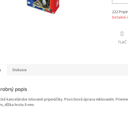
222 Pripí
Detailné 
TLAČ
s
Diskusia
robný popis
ické kancelárske nitované pripináčiky. Povrchová úprava niklovaním. Prieme
m, dĺžka hrotu 8 mm.