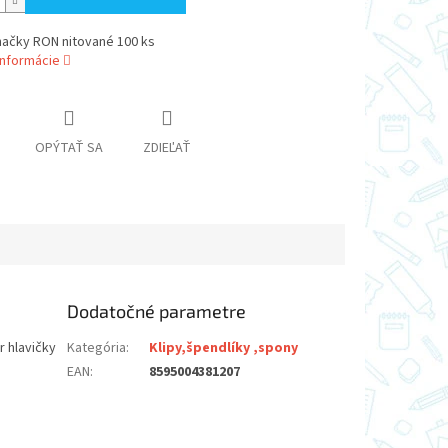
načky RON nitované 100 ks
informácie
OPÝTAŤ SA
ZDIEĽAŤ
Dodatočné parametre
r hlavičky
Kategória
:
Klipy,špendlíky ,spony
EAN
:
8595004381207