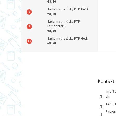
€8,70
Taška na prezúvky PTP NASA
€8,90
Taška na prezúvky PTP
Lamborghini
€8,70
Taška na prezúvky PTP Geek
€8,70
Z
á
p
ä
t
Kontakt
i
e
info
@
sk
+4213
Papier