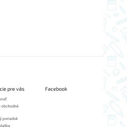
cie pre vás
Facebook
ovať
 obchodné
y
ý poriadok
platba