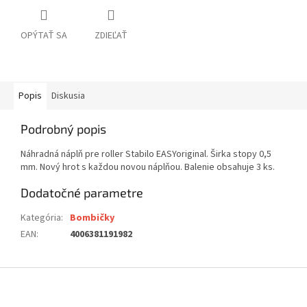
OPÝTAŤ SA
ZDIEĽAŤ
Popis
Diskusia
Podrobný popis
Náhradná náplň pre roller Stabilo EASYoriginal. Širka stopy 0,5
mm. Nový hrot s každou novou náplňou. Balenie obsahuje 3 ks.
Dodatočné parametre
Kategória
:
Bombičky
EAN
:
4006381191982
Z
á
p