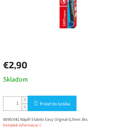
€2,90
Jednotková
Skladom
cena:
Pridať do košíka
6890/041 Náplň Stabilo Easy Orginal 0,5mm 3ks
Detailné informácie