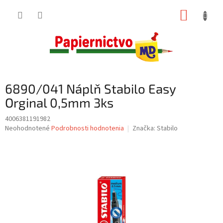
Prejsť
NÁKUP
na
obsah
KOŠÍK
6890/041 Náplň Stabilo Easy
Orginal 0,5mm 3ks
4006381191982
Priemerné
Neohodnotené
Podrobnosti hodnotenia
Značka:
Stabilo
hodnotenie
produktu
je
0,0
z
5
hviezdičiek.