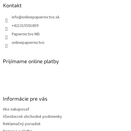
ä
Kontakt
t
info
@
onlinepapiernictvo.sk
i
e
+421315501659
Papiernictvo MD
onlinepapiernictvo
Prijímame online platby
Informácie pre vás
Ako nakupovať
Všeobecné obchodné podmienky
Reklamačný poriadok