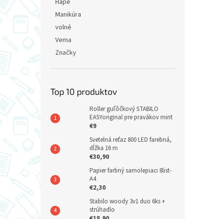
Hape
Manikúra
volné
Vema
Značky
Top 10 produktov
Roller guľôčkový STABILO
EASYoriginal pre pravákov mint
€9
Svetelná reťaz 800 LED farebná,
dĺžka 16 m
€30,90
Papier farbný samolepiaci 8list-
A4
€2,30
Stabilo woody 3v1 duo 6ks +
strúhadlo
€18,90