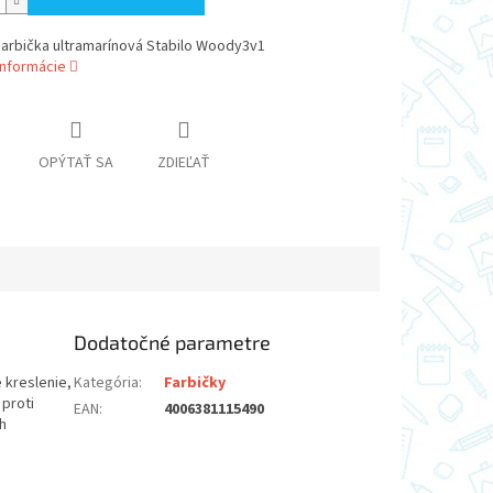
Farbička ultramarínová Stabilo Woody3v1
informácie
OPÝTAŤ SA
ZDIEĽAŤ
Dodatočné parametre
 kreslenie,
Kategória
:
Farbičky
 proti
EAN
:
4006381115490
h