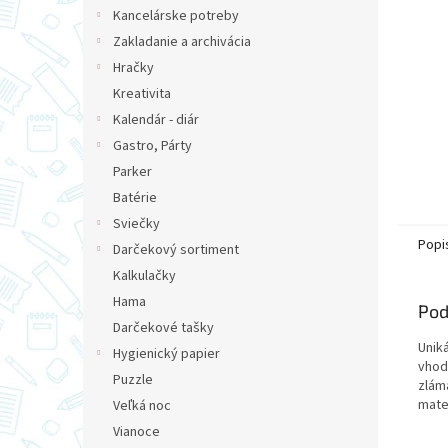
Kancelárske potreby
Zakladanie a archivácia
Hračky
Kreativita
Kalendár - diár
Gastro, Párty
Parker
Batérie
Sviečky
Popi
Darčekový sortiment
Kalkulačky
Hama
Pod
Darčekové tašky
Unik
Hygienický papier
vhod
Puzzle
zlám
mater
Veľká noc
Vianoce