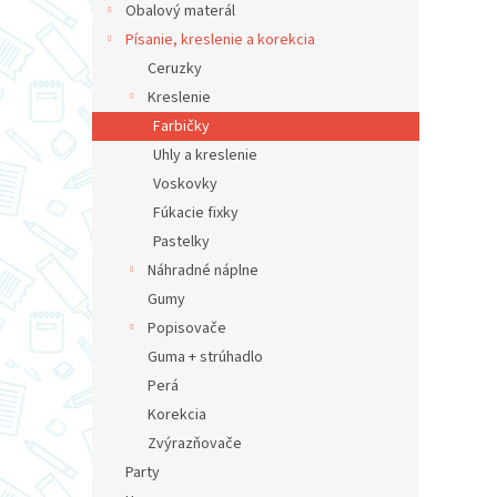
Obalový materál
Písanie, kreslenie a korekcia
Ceruzky
Kreslenie
Farbičky
Uhly a kreslenie
Voskovky
Fúkacie fixky
Pastelky
Náhradné náplne
Gumy
Popisovače
Guma + strúhadlo
Perá
Korekcia
Zvýrazňovače
Party