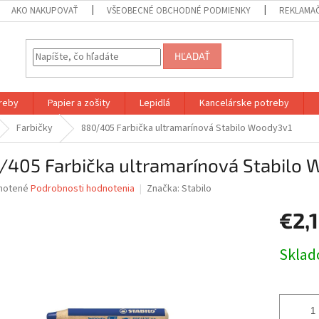
AKO NAKUPOVAŤ
VŠEOBECNÉ OBCHODNÉ PODMIENKY
REKLAMA
HĽADAŤ
reby
Papier a zošity
Lepidlá
Kancelárske potreby
Farbičky
880/405 Farbička ultramarínová Stabilo Woody3v1
/405 Farbička ultramarínová Stabilo
né
notené
Podrobnosti hodnotenia
Značka:
Stabilo
nie
€2,
u
Jednotk
Skla
cena:
iek.