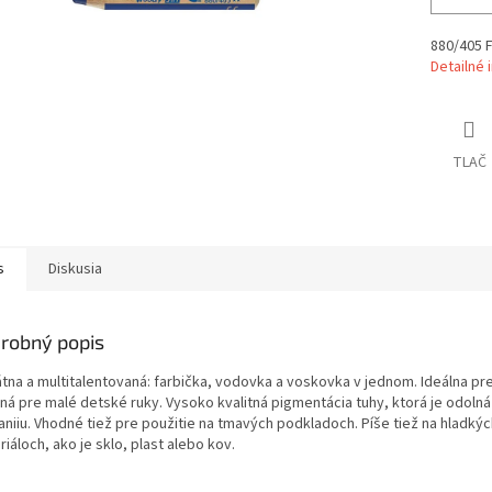
880/405 
Detailné 
TLAČ
s
Diskusia
robný popis
átna a multitalentovaná: farbička, vodovka a voskovka v jednom. Ideálna pre
ná pre malé detské ruky. Vysoko kvalitná pigmentácia tuhy, ktorá je odolná
aniiu. Vhodné tiež pre použitie na tmavých podkladoch. Píše tiež na hladkýc
iáloch, ako je sklo, plast alebo kov.