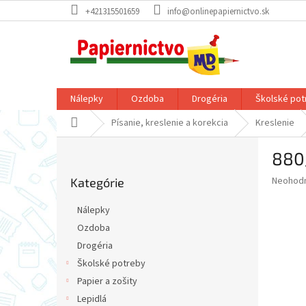
Prejsť
+421315501659
info@onlinepapiernictvo.sk
na
obsah
Nálepky
Ozdoba
Drogéria
Školské pot
Domov
Písanie, kreslenie a korekcia
Kreslenie
B
880
o
Preskočiť
č
Priemer
Neohod
Kategórie
kategórie
n
hodnote
ý
produkt
Nálepky
p
je
Ozdoba
0,0
a
z
Drogéria
n
5
e
Školské potreby
hviezdič
l
Papier a zošity
Lepidlá