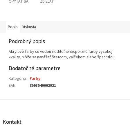
OPÝTAŤ SA
ZDIEĽAŤ
Popis
Diskusia
Podrobný popis
Akrylové farby sú vodou riediteľné disperzné farby vysokej
kvality. Môže sa nanášať štetcom, valčekom alebo špachtľou
Dodatočné parametre
Kategória
:
Farby
EAN
:
8593540002921
Z
á
p
ä
Kontakt
t