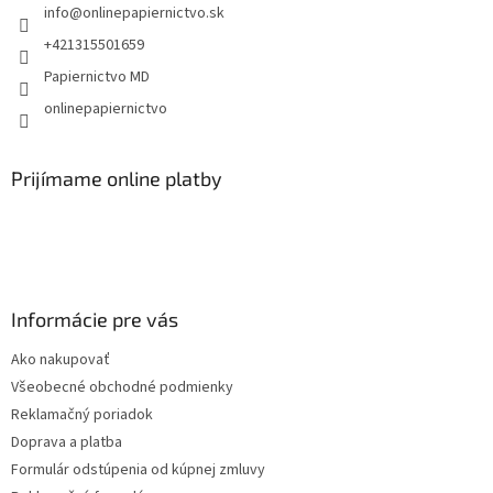
info
@
onlinepapiernictvo.sk
i
e
+421315501659
Papiernictvo MD
onlinepapiernictvo
Prijímame online platby
Informácie pre vás
Ako nakupovať
Všeobecné obchodné podmienky
Reklamačný poriadok
Doprava a platba
Formulár odstúpenia od kúpnej zmluvy