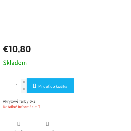
€10,80
Jednotková
Skladom
cena:
Pridať do košíka
Akrylové farby 6ks
Detailné informácie