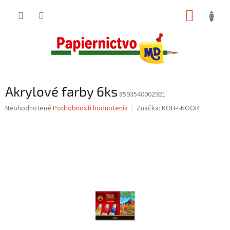
Prejsť
NÁKUP
na
obsah
KOŠÍK
Akrylové farby 6ks
8593540002921
Priemerné
Neohodnotené
Podrobnosti hodnotenia
Značka:
KOH-I-NOOR
hodnotenie
produktu
je
0,0
z
5
hviezdičiek.