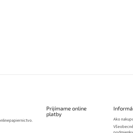
Prijímame online
Informá
platby
Ako nakup
onlinepapiernictvo.
Všeobecné
podmienk