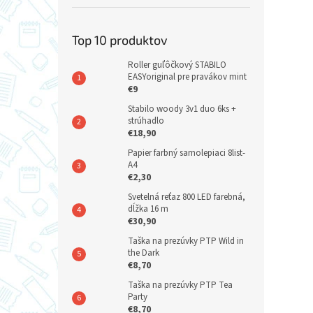
Top 10 produktov
Roller guľôčkový STABILO
EASYoriginal pre pravákov mint
€9
Stabilo woody 3v1 duo 6ks +
strúhadlo
€18,90
Papier farbný samolepiaci 8list-
A4
€2,30
Svetelná reťaz 800 LED farebná,
dĺžka 16 m
€30,90
Taška na prezúvky PTP Wild in
the Dark
€8,70
Taška na prezúvky PTP Tea
Party
€8,70