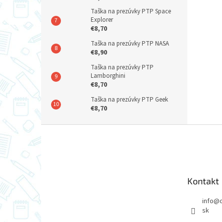
Taška na prezúvky PTP Space
Explorer
€8,70
Taška na prezúvky PTP NASA
€8,90
Taška na prezúvky PTP
Lamborghini
€8,70
Taška na prezúvky PTP Geek
€8,70
Z
á
p
ä
t
Kontakt
i
e
info
@
sk