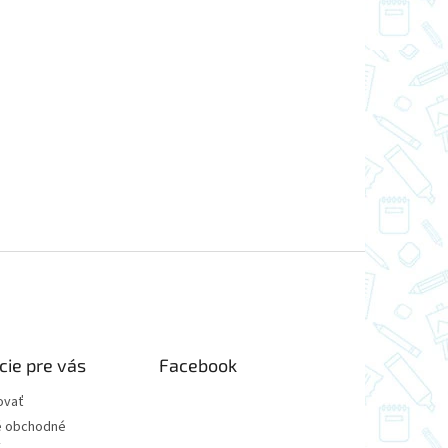
cie pre vás
Facebook
ovať
 obchodné
y