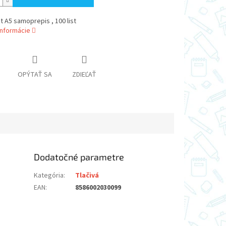
st A5 samoprepis , 100 list
informácie
OPÝTAŤ SA
ZDIEĽAŤ
Dodatočné parametre
Kategória
:
Tlačivá
EAN
:
8586002030099