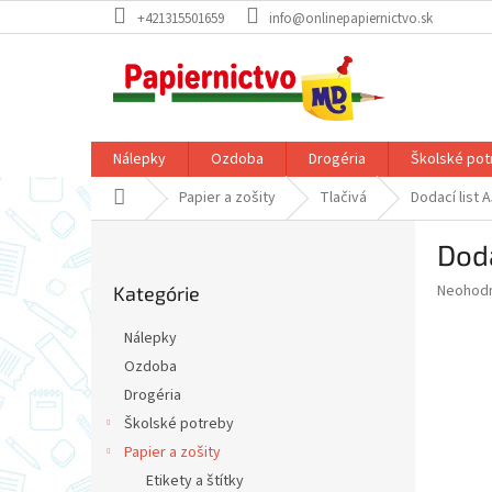
Prejsť
+421315501659
info@onlinepapiernictvo.sk
na
obsah
Nálepky
Ozdoba
Drogéria
Školské pot
Domov
Papier a zošity
Tlačivá
Dodací list 
B
Doda
o
Preskočiť
č
Priemer
Neohod
Kategórie
kategórie
n
hodnote
ý
produkt
Nálepky
p
je
Ozdoba
0,0
a
z
Drogéria
n
5
e
Školské potreby
hviezdič
l
Papier a zošity
Etikety a štítky