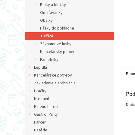
Bloky a bločky
Omaľovánky
Obálky
Pásky do pokladne
Tlačivá
Záznamové knihy
Kancelársky papier
Pamätníky
Lepidlá
Popi
Kancelárske potreby
Zakladanie a archivácia
Hračky
Pod
Kreativita
Dodac
Kalendár - diár
Gastro, Párty
Parker
Batérie