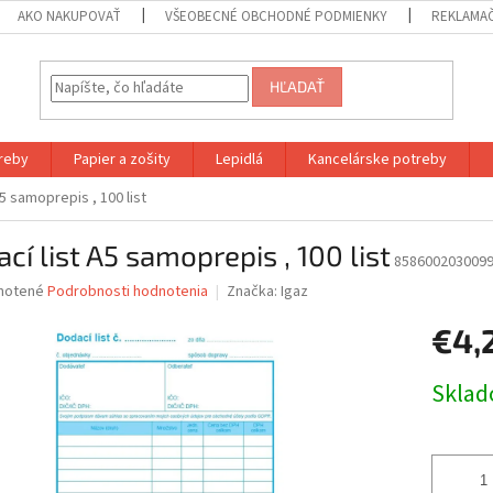
AKO NAKUPOVAŤ
VŠEOBECNÉ OBCHODNÉ PODMIENKY
REKLAMA
HĽADAŤ
reby
Papier a zošity
Lepidlá
Kancelárske potreby
A5 samoprepis , 100 list
cí list A5 samoprepis , 100 list
858600203009
né
notené
Podrobnosti hodnotenia
Značka:
Igaz
nie
€4,
u
Jednotk
Skla
cena:
iek.