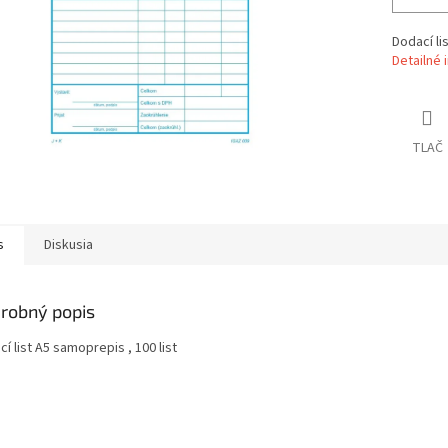
Dodací li
Detailné 
TLAČ
s
Diskusia
robný popis
í list A5 samoprepis , 100 list