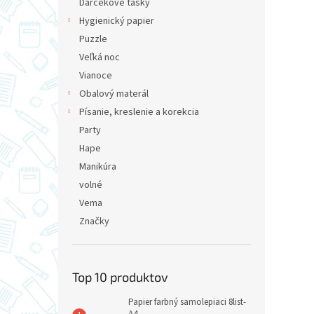
Darčekové tašky
Hygienický papier
Puzzle
Veľká noc
Vianoce
Obalový materál
Písanie, kreslenie a korekcia
Party
Hape
Manikúra
volné
Vema
Značky
Top 10 produktov
Papier farbný samolepiaci 8list-