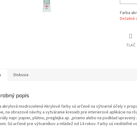
Farba ak
Detailné 
TLAČ
s
Diskusia
robný popis
a akrylová modrozelená Akrylové farby sú určené na výtvarné účely v prop
be, na obrazové návrhy a vytváranie kresieb pre interierové aplikácie na rô
riály napr. papier, plátno, preglejka ap. ,priamo alebo na podklad upravený
om. Sú určené pre výtvarníkov a mládež od 14 rokov. Farby sú riediteľné v