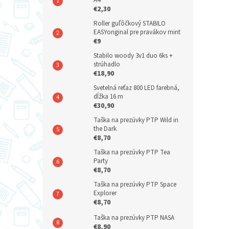
A4
€2,30
Roller guľôčkový STABILO
EASYoriginal pre pravákov mint
€9
Stabilo woody 3v1 duo 6ks +
strúhadlo
€18,90
Svetelná reťaz 800 LED farebná,
dĺžka 16 m
€30,90
Taška na prezúvky PTP Wild in
the Dark
€8,70
Taška na prezúvky PTP Tea
Party
€8,70
Taška na prezúvky PTP Space
Explorer
€8,70
Taška na prezúvky PTP NASA
€8,90