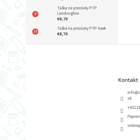
Taška na prezúvky PTP
Lamborghini
€8,70
Taška na prezúvky PTP Geek
€8,70
Z
á
p
ä
t
Kontakt
i
e
info
@
sk
+4213
Papier
online