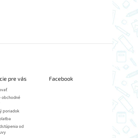
cie pre vás
Facebook
ovať
 obchodné
y
ý poriadok
platba
dstúpenia od
uvy