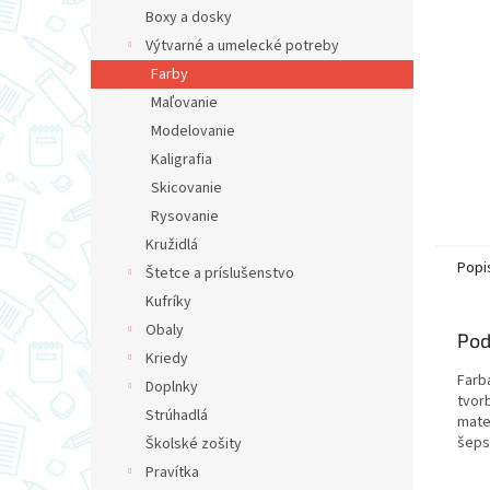
Boxy a dosky
Výtvarné a umelecké potreby
Farby
Maľovanie
Modelovanie
Kaligrafia
Skicovanie
Rysovanie
Kružidlá
Popi
Štetce a príslušenstvo
Kufríky
Obaly
Pod
Kriedy
Farb
Doplnky
tvor
Strúhadlá
mate
šeps
Školské zošity
Pravítka