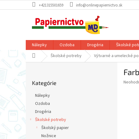
Prejsť
+421315501659
info@onlinepapiernictvo.sk
na
obsah
Nálepky
Ozdoba
Drogéria
Školské pot
Domov
Školské potreby
Výtvarné a umelecké po
B
Far
o
Preskočiť
č
Priemer
Neohod
Kategórie
kategórie
n
hodnote
ý
produkt
Nálepky
p
je
Ozdoba
0,0
a
z
Drogéria
n
5
e
Školské potreby
hviezdič
l
Školský papier
Nožnice