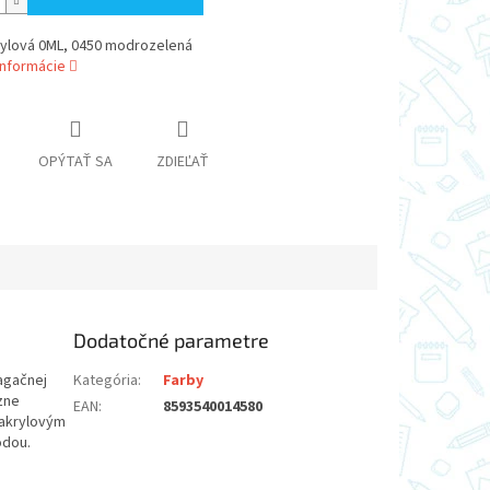
rylová 0ML, 0450 modrozelená
informácie
OPÝTAŤ SA
ZDIEĽAŤ
Dodatočné parametre
agačnej
Kategória
:
Farby
zne
EAN
:
8593540014580
 akrylovým
odou.