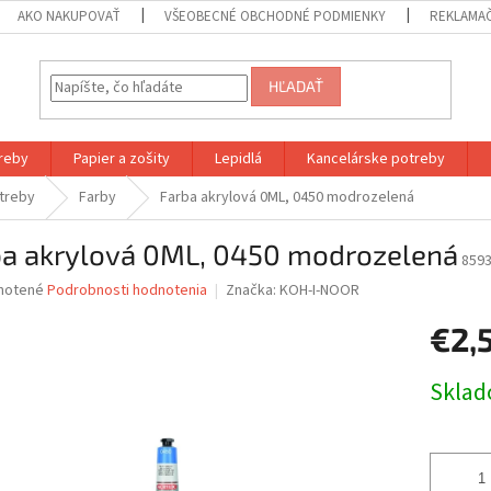
AKO NAKUPOVAŤ
VŠEOBECNÉ OBCHODNÉ PODMIENKY
REKLAMA
HĽADAŤ
reby
Papier a zošity
Lepidlá
Kancelárske potreby
treby
Farby
Farba akrylová 0ML, 0450 modrozelená
ba akrylová 0ML, 0450 modrozelená
859
né
notené
Podrobnosti hodnotenia
Značka:
KOH-I-NOOR
nie
€2,
u
Jednotk
Skla
cena:
iek.