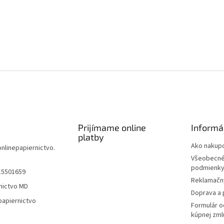
Prijímame online
Informá
platby
Ako nakup
onlinepapiernictvo.
Všeobecné
podmienk
15501659
Reklamačn
nictvo MD
Doprava a 
papiernictvo
Formulár o
kúpnej zml