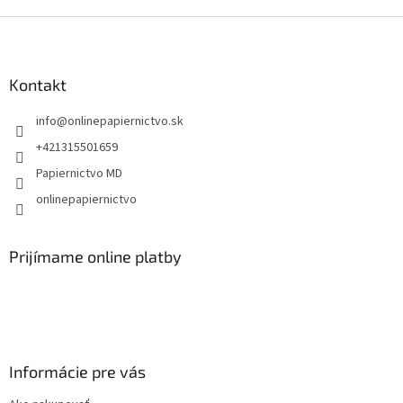
Z
á
p
ä
Kontakt
t
info
@
onlinepapiernictvo.sk
i
e
+421315501659
Papiernictvo MD
onlinepapiernictvo
Prijímame online platby
Informácie pre vás