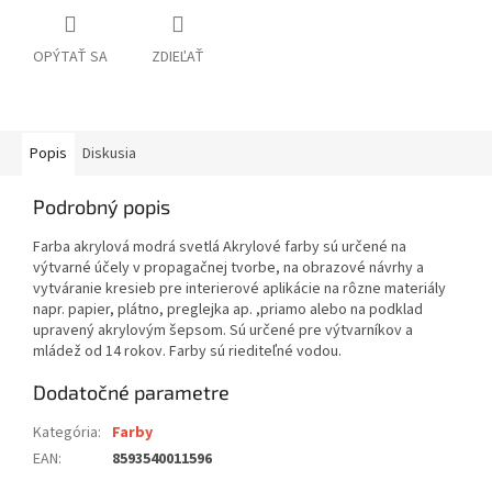
OPÝTAŤ SA
ZDIEĽAŤ
Popis
Diskusia
Podrobný popis
Farba akrylová modrá svetlá Akrylové farby sú určené na
výtvarné účely v propagačnej tvorbe, na obrazové návrhy a
vytváranie kresieb pre interierové aplikácie na rôzne materiály
napr. papier, plátno, preglejka ap. ,priamo alebo na podklad
upravený akrylovým šepsom. Sú určené pre výtvarníkov a
mládež od 14 rokov. Farby sú riediteľné vodou.
Dodatočné parametre
Kategória
:
Farby
EAN
:
8593540011596