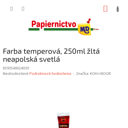
Prejsť
NÁKUP
na
obsah
KOŠÍK
Farba temperová, 250ml žltá
neapolská svetlá
8593540024039
Priemerné
Neohodnotené
Podrobnosti hodnotenia
Značka:
KOH-I-NOOR
hodnotenie
produktu
je
0,0
z
5
hviezdičiek.