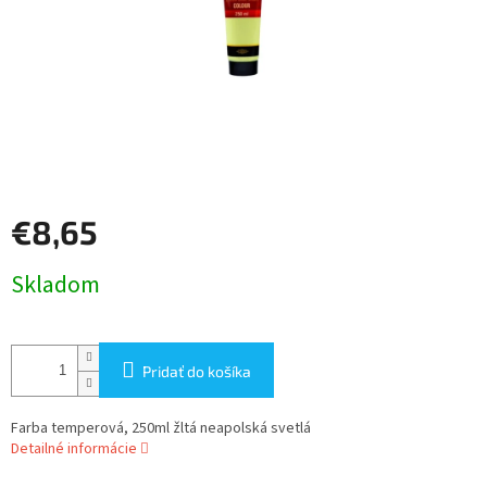
€8,65
Jednotková
Skladom
cena:
Pridať do košíka
Farba temperová, 250ml žltá neapolská svetlá
Detailné informácie