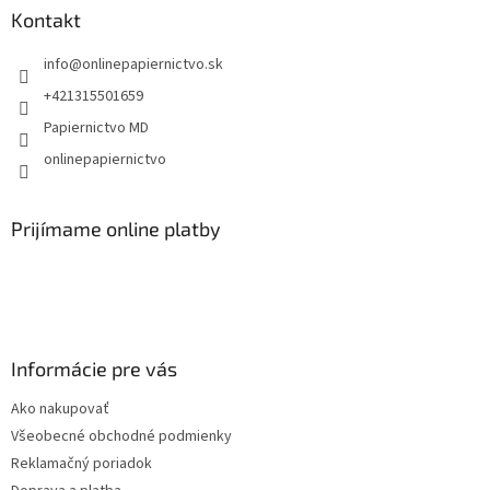
ä
Kontakt
t
info
@
onlinepapiernictvo.sk
i
e
+421315501659
Papiernictvo MD
onlinepapiernictvo
Prijímame online platby
Informácie pre vás
Ako nakupovať
Všeobecné obchodné podmienky
Reklamačný poriadok