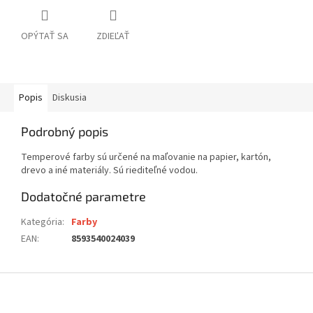
OPÝTAŤ SA
ZDIEĽAŤ
Popis
Diskusia
Podrobný popis
Temperové farby sú určené na maľovanie na papier, kartón,
drevo a iné materiály. Sú riediteľné vodou.
Dodatočné parametre
Kategória
:
Farby
EAN
:
8593540024039
Z
á
p