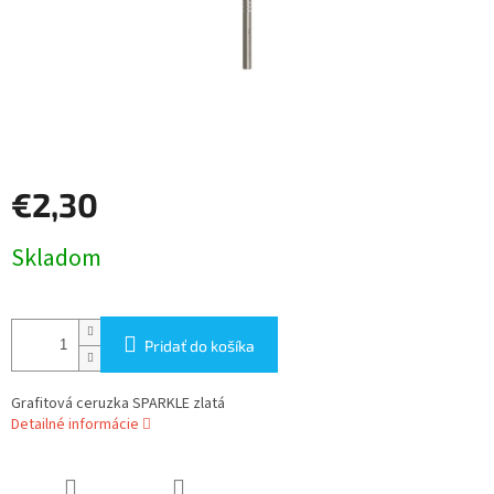
€2,30
Jednotková
Skladom
cena:
Pridať do košíka
Grafitová ceruzka SPARKLE zlatá
Detailné informácie