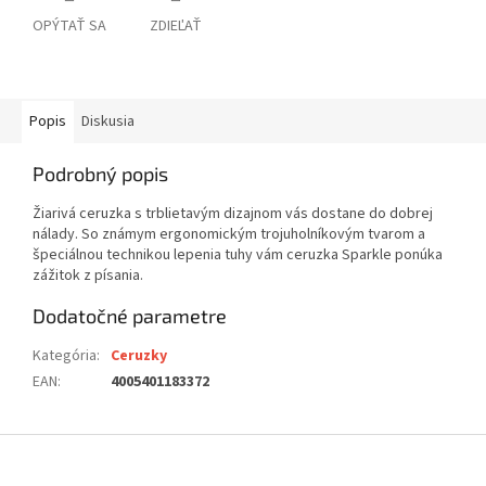
OPÝTAŤ SA
ZDIEĽAŤ
Popis
Diskusia
Podrobný popis
Žiarivá ceruzka s trblietavým dizajnom vás dostane do dobrej
nálady. So známym ergonomickým trojuholníkovým tvarom a
špeciálnou technikou lepenia tuhy vám ceruzka Sparkle ponúka
zážitok z písania.
Dodatočné parametre
Kategória
:
Ceruzky
EAN
:
4005401183372
Z
á