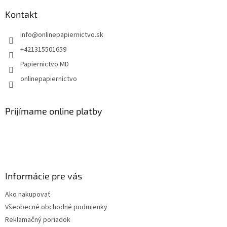
p
ä
Kontakt
t
info
@
onlinepapiernictvo.sk
i
e
+421315501659
Papiernictvo MD
onlinepapiernictvo
Prijímame online platby
Informácie pre vás
Ako nakupovať
Všeobecné obchodné podmienky
Reklamačný poriadok