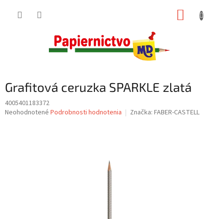
Prejsť
NÁKUP
na
obsah
KOŠÍK
Grafitová ceruzka SPARKLE zlatá
4005401183372
Priemerné
Neohodnotené
Podrobnosti hodnotenia
Značka:
FABER-CASTELL
hodnotenie
produktu
je
0,0
z
5
hviezdičiek.