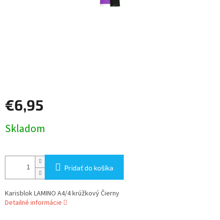
€6,95
Jednotková
Skladom
cena:
Pridať do košíka
Karisblok LAMINO A4/4 krúžkový Čierny
Detailné informácie