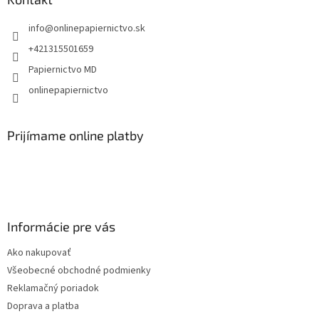
t
info
@
onlinepapiernictvo.sk
i
e
+421315501659
Papiernictvo MD
onlinepapiernictvo
Prijímame online platby
Informácie pre vás
Ako nakupovať
Všeobecné obchodné podmienky
Reklamačný poriadok
Doprava a platba