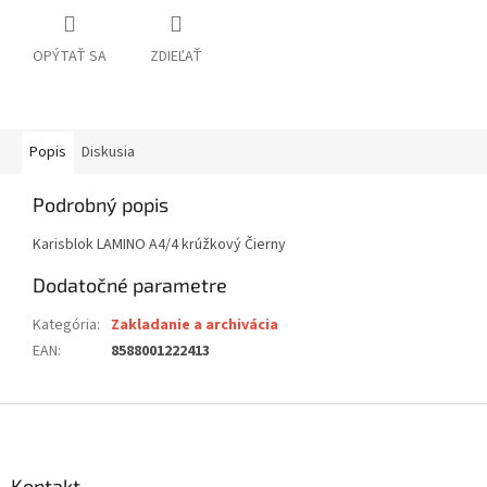
OPÝTAŤ SA
ZDIEĽAŤ
Popis
Diskusia
Podrobný popis
Karisblok LAMINO A4/4 krúžkový Čierny
Dodatočné parametre
Kategória
:
Zakladanie a archivácia
EAN
:
8588001222413
Z
á
p
ä
Kontakt