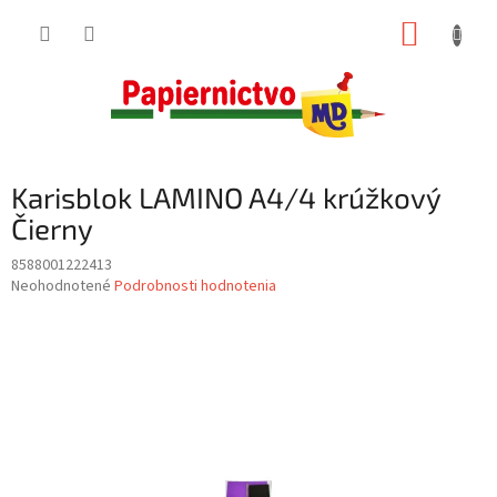
Prejsť
NÁKUP
na
obsah
KOŠÍK
Karisblok LAMINO A4/4 krúžkový
Čierny
8588001222413
Priemerné
Neohodnotené
Podrobnosti hodnotenia
hodnotenie
produktu
je
0,0
z
5
hviezdičiek.