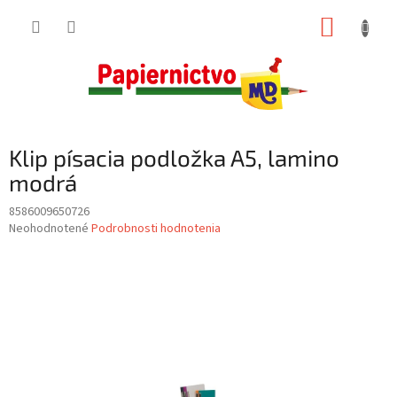
Prejsť
NÁKUP
na
obsah
KOŠÍK
Klip písacia podložka A5, lamino
modrá
8586009650726
Priemerné
Neohodnotené
Podrobnosti hodnotenia
hodnotenie
produktu
je
0,0
z
5
hviezdičiek.