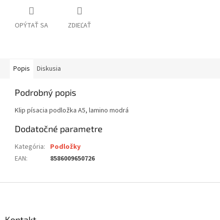
OPÝTAŤ SA
ZDIEĽAŤ
Popis
Diskusia
Podrobný popis
Klip písacia podložka A5, lamino modrá
Dodatočné parametre
Kategória
:
Podložky
EAN
:
8586009650726
Z
á
p
ä
Kontakt