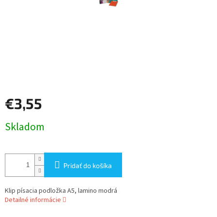
€3,55
Jednotková
Skladom
cena:
Pridať do košíka
Klip písacia podložka A5, lamino modrá
Detailné informácie