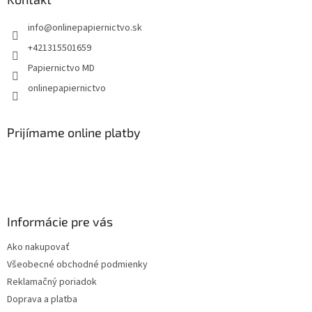
t
info
@
onlinepapiernictvo.sk
i
e
+421315501659
Papiernictvo MD
onlinepapiernictvo
Prijímame online platby
Informácie pre vás
Ako nakupovať
Všeobecné obchodné podmienky
Reklamačný poriadok
Doprava a platba