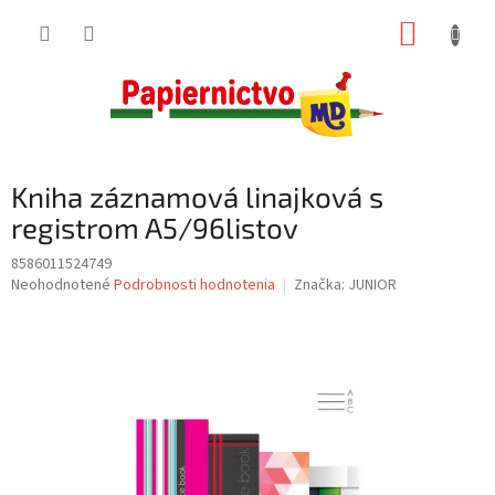
Prejsť
NÁKUP
na
obsah
KOŠÍK
Kniha záznamová linajková s
registrom A5/96listov
8586011524749
Priemerné
Neohodnotené
Podrobnosti hodnotenia
Značka:
JUNIOR
hodnotenie
produktu
je
0,0
z
5
hviezdičiek.