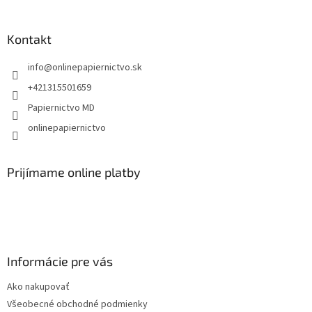
á
p
ä
Kontakt
t
info
@
onlinepapiernictvo.sk
i
e
+421315501659
Papiernictvo MD
onlinepapiernictvo
Prijímame online platby
Informácie pre vás
Ako nakupovať
Všeobecné obchodné podmienky