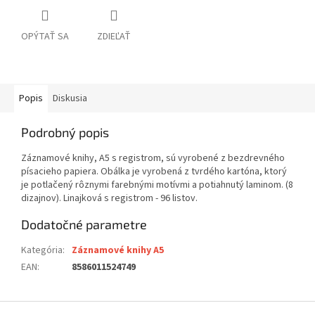
OPÝTAŤ SA
ZDIEĽAŤ
Popis
Diskusia
Podrobný popis
Záznamové knihy, A5 s registrom, sú vyrobené z bezdrevného
písacieho papiera. Obálka je vyrobená z tvrdého kartóna, ktorý
je potlačený rôznymi farebnými motívmi a potiahnutý laminom. (8
dizajnov). Linajková s registrom - 96 listov.
Dodatočné parametre
Kategória
:
Záznamové knihy A5
EAN
:
8586011524749
Z