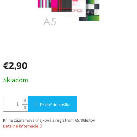
€2,90
Jednotková
Skladom
cena:
Pridať do košíka
Kniha záznamová linajková s registrom A5/96listov
Detailné informácie