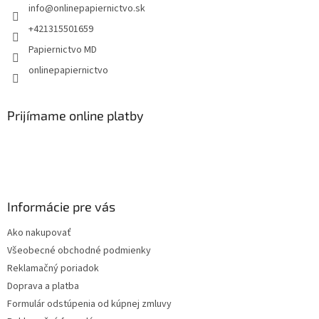
info
@
onlinepapiernictvo.sk
i
e
+421315501659
Papiernictvo MD
onlinepapiernictvo
Prijímame online platby
Informácie pre vás
Ako nakupovať
Všeobecné obchodné podmienky
Reklamačný poriadok
Doprava a platba
Formulár odstúpenia od kúpnej zmluvy