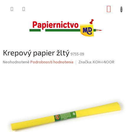
Prejsť
NÁKUP
na
obsah
KOŠÍK
Krepový papier žltý
9755-09
Priemerné
Neohodnotené
Podrobnosti hodnotenia
Značka:
KOH-I-NOOR
hodnotenie
produktu
je
0,0
z
5
hviezdičiek.