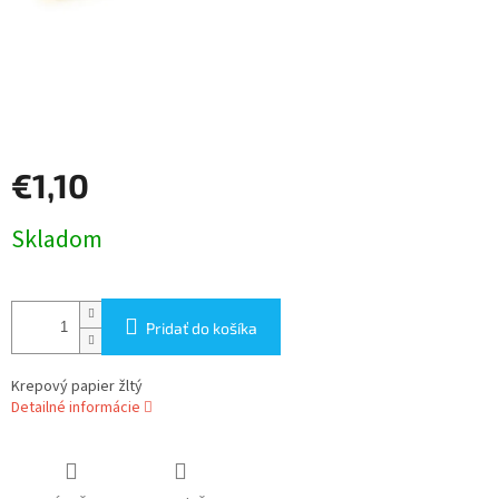
€1,10
Jednotková
Skladom
cena:
Pridať do košíka
Krepový papier žltý
Detailné informácie