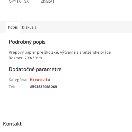
OPÝTAŤ SA
ZDIEĽAŤ
Popis
Diskusia
Podrobný popis
Krepový papier pre školské, výtvarné a aranžérske práce.
Rozmer: 200x50cm
Dodatočné parametre
Kategória
:
Kreativita
EAN
:
8593539083269
Z
á
p
ä
Kontakt
t