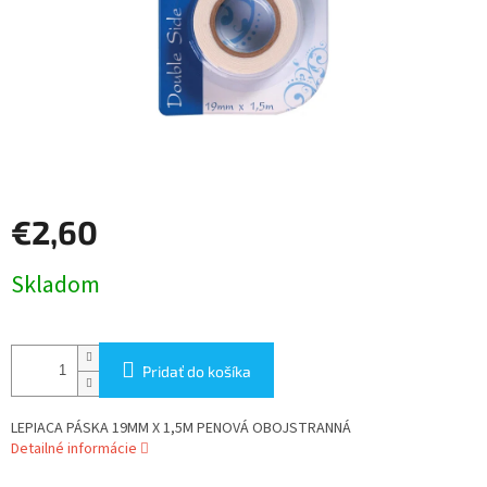
€2,60
Jednotková
Skladom
cena:
Pridať do košíka
LEPIACA PÁSKA 19MM X 1,5M PENOVÁ OBOJSTRANNÁ
Detailné informácie