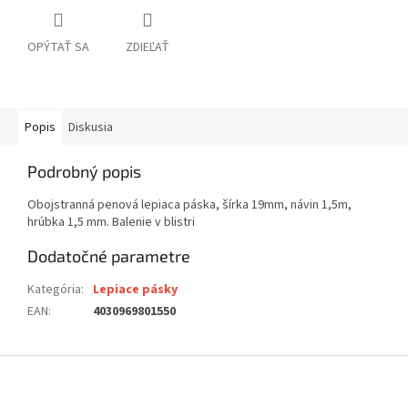
OPÝTAŤ SA
ZDIEĽAŤ
Popis
Diskusia
Podrobný popis
Obojstranná penová lepiaca páska, šírka 19mm, návin 1,5m,
hrúbka 1,5 mm. Balenie v blistri
Dodatočné parametre
Kategória
:
Lepiace pásky
EAN
:
4030969801550
Z
á
p