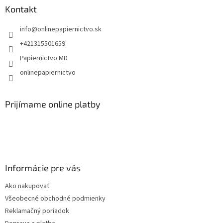
ä
Kontakt
t
info
@
onlinepapiernictvo.sk
i
e
+421315501659
Papiernictvo MD
onlinepapiernictvo
Prijímame online platby
Informácie pre vás
Ako nakupovať
Všeobecné obchodné podmienky
Reklamačný poriadok