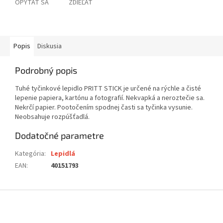
OPÝTAŤ SA
ZDIEĽAŤ
Popis
Diskusia
Podrobný popis
Tuhé tyčinkové lepidlo PRITT STICK je určené na rýchle a čisté
lepenie papiera, kartónu a fotografií. Nekvapká a neroztečie sa.
Nekrčí papier. Pootočením spodnej časti sa tyčinka vysunie.
Neobsahuje rozpúšťadlá.
Dodatočné parametre
Kategória
:
Lepidlá
EAN
:
40151793
Z
á
p