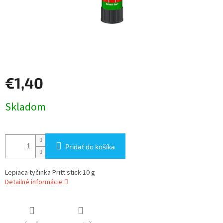
€1,40
Jednotková
Skladom
cena:
Pridať do košíka
Lepiaca tyčinka Pritt stick 10 g
Detailné informácie