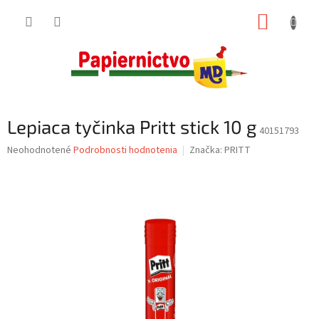
Prejsť
NÁKUP
na
obsah
KOŠÍK
Lepiaca tyčinka Pritt stick 10 g
40151793
Priemerné
Neohodnotené
Podrobnosti hodnotenia
Značka:
PRITT
hodnotenie
produktu
je
0,0
z
5
hviezdičiek.