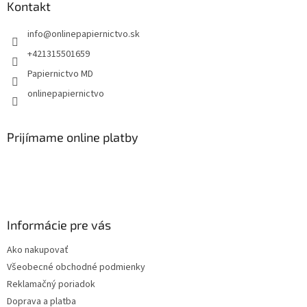
ä
Kontakt
t
info
@
onlinepapiernictvo.sk
i
e
+421315501659
Papiernictvo MD
onlinepapiernictvo
Prijímame online platby
Informácie pre vás
Ako nakupovať
Všeobecné obchodné podmienky
Reklamačný poriadok
Doprava a platba