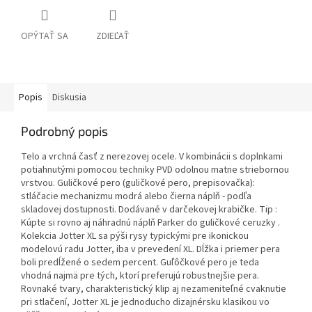
OPÝTAŤ SA
ZDIEĽAŤ
Popis
Diskusia
Podrobný popis
Telo a vrchná časť z nerezovej ocele. V kombinácii s doplnkami
potiahnutými pomocou techniky PVD odolnou matne striebornou
vrstvou. Guličkové pero (guličkové pero, prepisovačka):
stláčacie mechanizmu modrá alebo čierna náplň - podľa
skladovej dostupnosti. Dodávané v darčekovej krabičke. Tip :
Kúpte si rovno aj náhradnú náplň Parker do guličkové ceruzky .
Kolekcia Jotter XL sa pýši rysy typickými pre ikonickou
modelovú radu Jotter, iba v prevedení XL. Dĺžka i priemer pera
boli predĺžené o sedem percent. Guľôčkové pero je teda
vhodná najmä pre tých, ktorí preferujú robustnejšie pera.
Rovnaké tvary, charakteristický klip aj nezameniteľné cvaknutie
pri stlačení, Jotter XL je jednoducho dizajnérsku klasikou vo