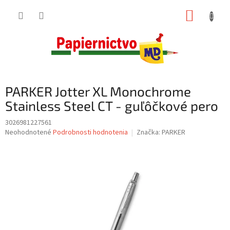
Prejsť
NÁKUP
na
obsah
KOŠÍK
PARKER Jotter XL Monochrome
Stainless Steel CT - guľôčkové pero
3026981227561
Priemerné
Neohodnotené
Podrobnosti hodnotenia
Značka:
PARKER
hodnotenie
produktu
je
0,0
z
5
hviezdičiek.