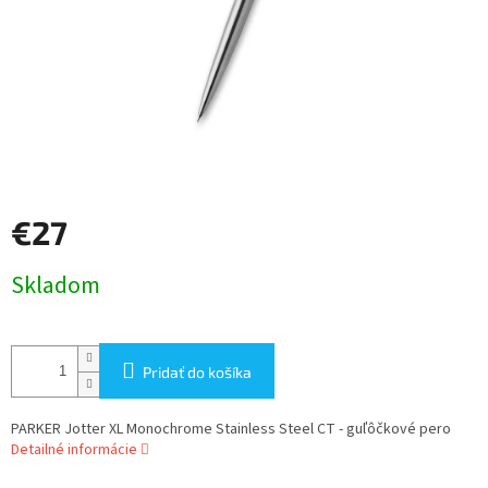
€27
Jednotková
Skladom
cena:
Pridať do košíka
PARKER Jotter XL Monochrome Stainless Steel CT - guľôčkové pero
Detailné informácie