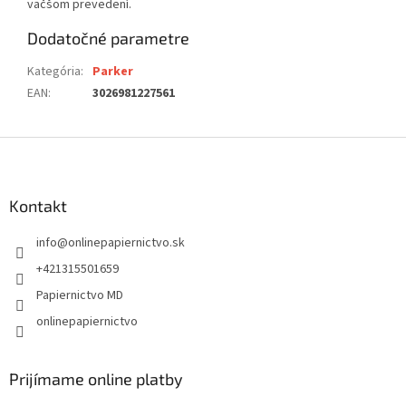
väčšom prevedení.
Dodatočné parametre
Kategória
:
Parker
EAN
:
3026981227561
Z
á
p
ä
Kontakt
t
info
@
onlinepapiernictvo.sk
i
e
+421315501659
Papiernictvo MD
onlinepapiernictvo
Prijímame online platby