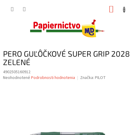
Prejsť
NÁKUP
na
obsah
KOŠÍK
PERO GUĽÔČKOVÉ SUPER GRIP 2028
ZELENÉ
4902505160912
Priemerné
Neohodnotené
Podrobnosti hodnotenia
Značka:
PILOT
hodnotenie
produktu
je
0,0
z
5
hviezdičiek.