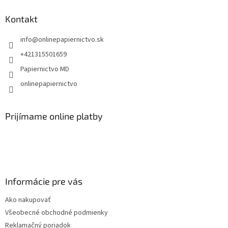
p
ä
Kontakt
t
info
@
onlinepapiernictvo.sk
i
e
+421315501659
Papiernictvo MD
onlinepapiernictvo
Prijímame online platby
Informácie pre vás
Ako nakupovať
Všeobecné obchodné podmienky
Reklamačný poriadok