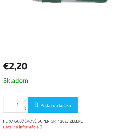
€2,20
Jednotková
Skladom
cena:
Pridať do košíka
PERO GUĽÔČKOVÉ SUPER GRIP 2028 ZELENÉ
Detailné informácie