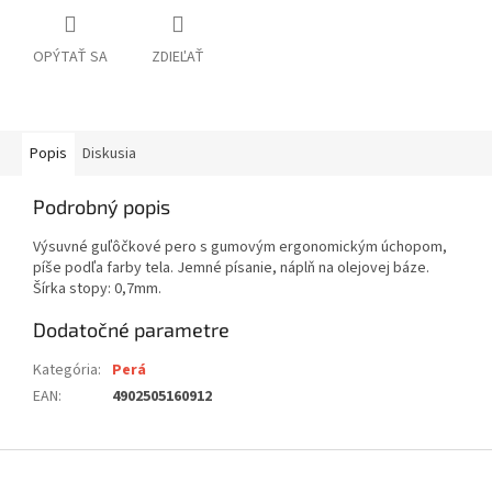
OPÝTAŤ SA
ZDIEĽAŤ
Popis
Diskusia
Podrobný popis
Výsuvné guľôčkové pero s gumovým ergonomickým úchopom,
píše podľa farby tela. Jemné písanie, náplň na olejovej báze.
Šírka stopy: 0,7mm.
Dodatočné parametre
Kategória
:
Perá
EAN
:
4902505160912
Z
á