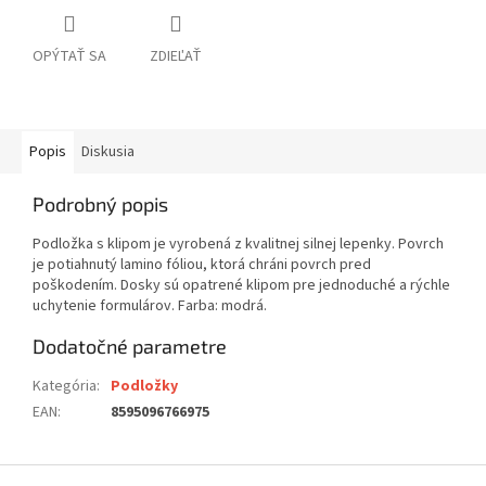
OPÝTAŤ SA
ZDIEĽAŤ
Popis
Diskusia
Podrobný popis
Podložka s klipom je vyrobená z kvalitnej silnej lepenky. Povrch
je potiahnutý lamino fóliou, ktorá chráni povrch pred
poškodením. Dosky sú opatrené klipom pre jednoduché a rýchle
uchytenie formulárov. Farba: modrá.
Dodatočné parametre
Kategória
:
Podložky
EAN
:
8595096766975
Z