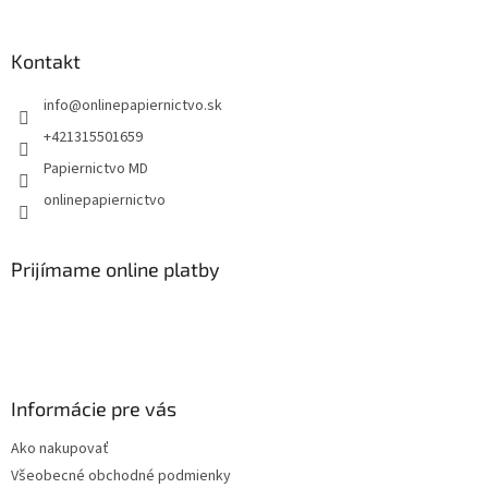
á
p
ä
Kontakt
t
info
@
onlinepapiernictvo.sk
i
e
+421315501659
Papiernictvo MD
onlinepapiernictvo
Prijímame online platby
Informácie pre vás
Ako nakupovať
Všeobecné obchodné podmienky