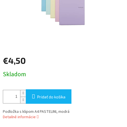
€4,50
Jednotková
Skladom
cena:
Pridať do košíka
Podložka s klipom A4 PASTELINI, modrá
Detailné informácie