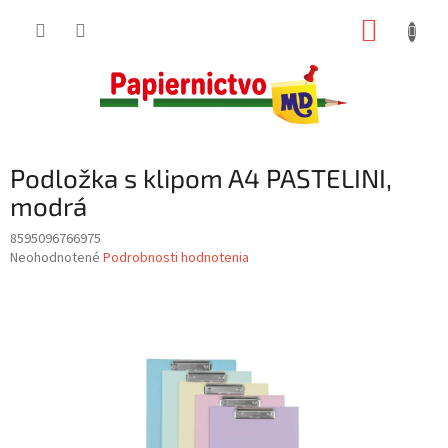
Prejsť
NÁKUP
na
obsah
KOŠÍK
Podložka s klipom A4 PASTELINI,
modrá
8595096766975
Priemerné
Neohodnotené
Podrobnosti hodnotenia
hodnotenie
produktu
je
0,0
z
5
hviezdičiek.