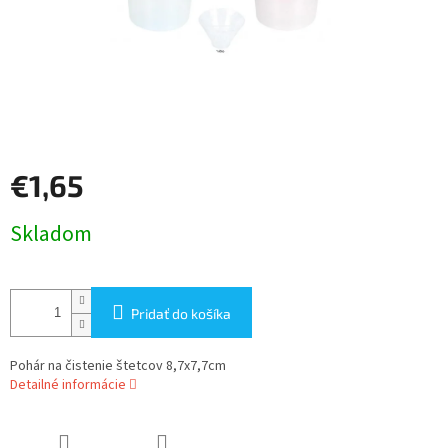
€1,65
Jednotková
Skladom
cena:
Pridať do košíka
Pohár na čistenie štetcov 8,7x7,7cm
Detailné informácie