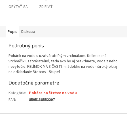
OPÝTAŤ SA
ZDIEĽAŤ
Popis
Diskusia
Podrobný popis
Pohárik na vodu s uzatvárateľným vrchnákom. Kelímok má
vrchnáčik uzatvárateľný, teda ako ho aj prevrhnete, voda z neho
nevytečie. KELÍMOK MÁ 3 ČASTI: - nádobku na vodu - široký okraj
na odkladanie štetcov - štupeľ
Dodatočné parametre
Kategória
:
Poháre na štetce na vodu
EAN
:
8595138552207
Z
á