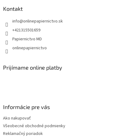
p
ä
Kontakt
t
info
@
onlinepapiernictvo.sk
i
e
+421315501659
Papiernictvo MD
onlinepapiernictvo
Prijímame online platby
Informácie pre vás
Ako nakupovať
Všeobecné obchodné podmienky
Reklamačný poriadok