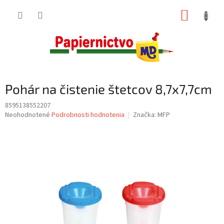
Prejsť
NÁKUP
na
obsah
KOŠÍK
Pohár na čistenie štetcov 8,7x7,7cm
8595138552207
Priemerné
Neohodnotené
Podrobnosti hodnotenia
Značka:
MFP
hodnotenie
produktu
je
0,0
z
5
hviezdičiek.