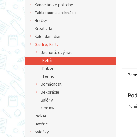
Kancelárske potreby
Zakladanie a archivácia
Hračky
Kreativita
Kalendár - diár
Gastro, Párty
Jednorázový riad
Pohár
Príbor
Popi
Termo
Domácnosť
Dekorácie
Pod
Balóny
Pohá
Obrusy
Parker
Batérie
Sviečky