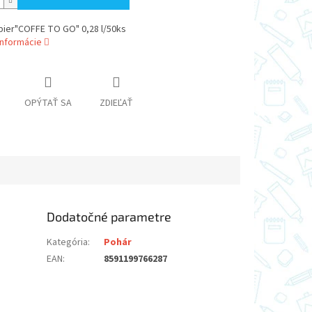
pier"COFFE TO GO" 0,28 l/50ks
informácie
OPÝTAŤ SA
ZDIEĽAŤ
Dodatočné parametre
Kategória
:
Pohár
EAN
:
8591199766287