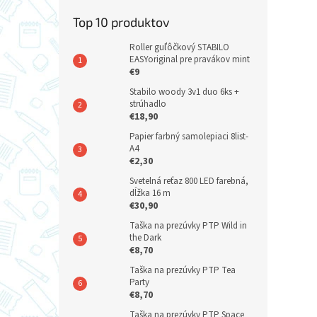
Top 10 produktov
Roller guľôčkový STABILO
EASYoriginal pre pravákov mint
€9
Stabilo woody 3v1 duo 6ks +
strúhadlo
€18,90
Papier farbný samolepiaci 8list-
A4
€2,30
Svetelná reťaz 800 LED farebná,
dĺžka 16 m
€30,90
Taška na prezúvky PTP Wild in
the Dark
€8,70
Taška na prezúvky PTP Tea
Party
€8,70
Taška na prezúvky PTP Space