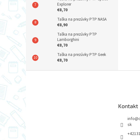
Explorer
€8,70
Taška na prezúvky PTP NASA
€8,90
Taška na prezúvky PTP
Lamborghini
€8,70
Taška na prezúvky PTP Geek
€8,70
Z
á
p
ä
t
Kontakt
i
e
info
@
sk
+4213