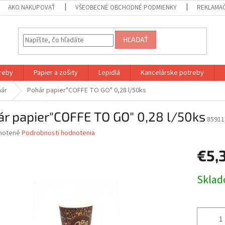
AKO NAKUPOVAŤ
VŠEOBECNÉ OBCHODNÉ PODMIENKY
REKLAMA
HĽADAŤ
reby
Papier a zošity
Lepidlá
Kancelárske potreby
ár
Pohár papier"COFFE TO GO" 0,28 l/50ks
r papier"COFFE TO GO" 0,28 l/50ks
85911
né
notené
Podrobnosti hodnotenia
nie
€5,
u
Jednotk
Skla
cena:
iek.