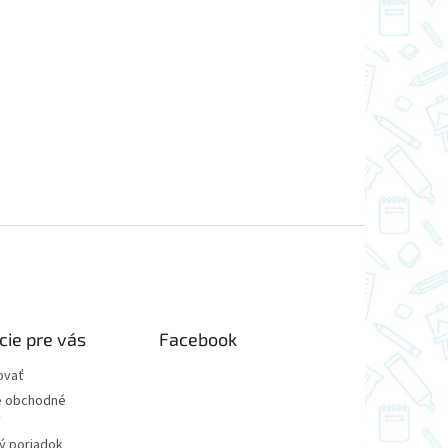
cie pre vás
Facebook
ovať
 obchodné
y
ý poriadok