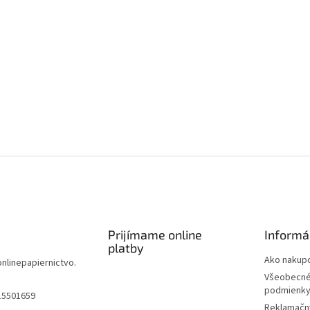
Prijímame online
Informá
platby
Ako nakup
onlinepapiernictvo.
Všeobecné
podmienk
15501659
Reklamačn