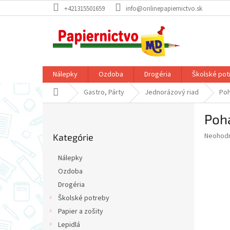
Prejsť
+421315501659
info@onlinepapiernictvo.sk
na
obsah
Nálepky
Ozdoba
Drogéria
Školské pot
Domov
Gastro, Párty
Jednorázový riad
Poh
B
Pohá
o
Preskočiť
č
Priemer
Neohod
Kategórie
kategórie
n
hodnote
ý
produkt
Nálepky
p
je
Ozdoba
0,0
a
z
Drogéria
n
5
e
Školské potreby
hviezdič
l
Papier a zošity
Lepidlá