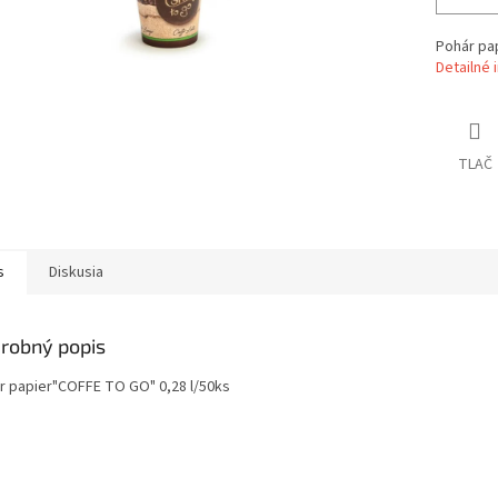
Pohár pa
Detailné 
TLAČ
s
Diskusia
robný popis
r papier"COFFE TO GO" 0,28 l/50ks