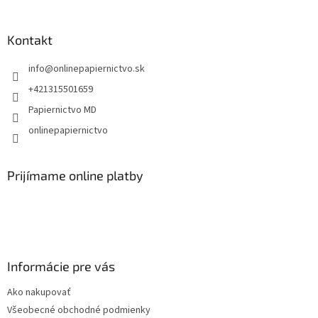
á
p
ä
Kontakt
t
info
@
onlinepapiernictvo.sk
i
e
+421315501659
Papiernictvo MD
onlinepapiernictvo
Prijímame online platby
Informácie pre vás
Ako nakupovať
Všeobecné obchodné podmienky