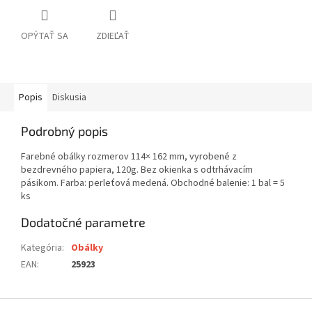
OPÝTAŤ SA
ZDIEĽAŤ
Popis
Diskusia
Podrobný popis
Farebné obálky rozmerov 114× 162 mm, vyrobené z
bezdrevného papiera, 120g. Bez okienka s odtrhávacím
pásikom. Farba: perleťová medená. Obchodné balenie: 1 bal = 5
ks
Dodatočné parametre
Kategória
:
Obálky
EAN
:
25923
Z