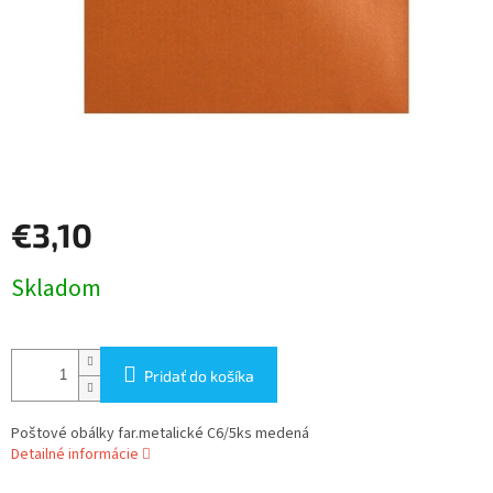
€3,10
Jednotková
Skladom
cena:
Pridať do košíka
Poštové obálky far.metalické C6/5ks medená
Detailné informácie