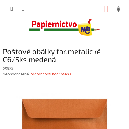
Prejsť
NÁKUP
na
obsah
KOŠÍK
Poštové obálky far.metalické
C6/5ks medená
25923
Priemerné
Neohodnotené
Podrobnosti hodnotenia
hodnotenie
produktu
je
0,0
z
5
hviezdičiek.