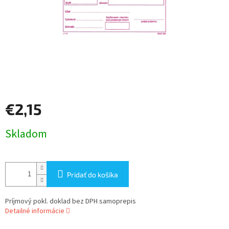
€2,15
Jednotková
Skladom
cena:
Pridať do košíka
Príjmový pokl. doklad bez DPH samoprepis
Detailné informácie