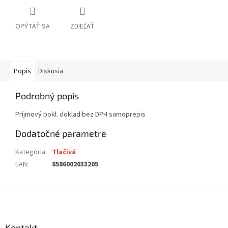
OPÝTAŤ SA
ZDIEĽAŤ
Popis
Diskusia
Podrobný popis
Príjmový pokl. doklad bez DPH samoprepis
Dodatočné parametre
Kategória
:
Tlačivá
EAN
:
8586002033205
Z
á
p
ä
Kontakt