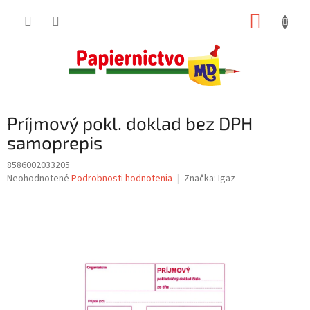
Prejsť
NÁKUP
na
obsah
KOŠÍK
Príjmový pokl. doklad bez DPH
samoprepis
8586002033205
Priemerné
Neohodnotené
Podrobnosti hodnotenia
Značka:
Igaz
hodnotenie
produktu
je
0,0
z
5
hviezdičiek.