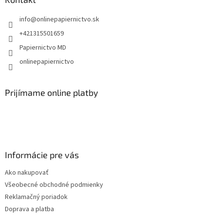
t
info
@
onlinepapiernictvo.sk
i
e
+421315501659
Papiernictvo MD
onlinepapiernictvo
Prijímame online platby
Informácie pre vás
Ako nakupovať
Všeobecné obchodné podmienky
Reklamačný poriadok
Doprava a platba