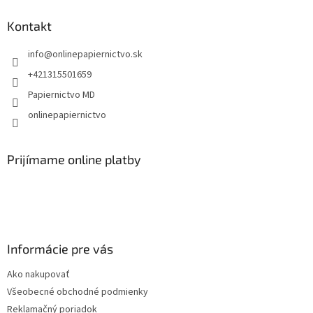
p
ä
Kontakt
t
info
@
onlinepapiernictvo.sk
i
e
+421315501659
Papiernictvo MD
onlinepapiernictvo
Prijímame online platby
Informácie pre vás
Ako nakupovať
Všeobecné obchodné podmienky
Reklamačný poriadok