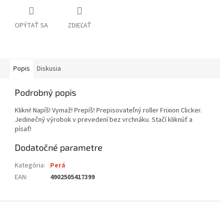
OPÝTAŤ SA
ZDIEĽAŤ
Popis
Diskusia
Podrobný popis
Klikni! Napíš! Vymaž! Prepíš! Prepisovateľný roller Frixion Clicker.
Jedinečný výrobok v prevedení bez vrchnáku. Stačí kliknúť a
písať!
Dodatočné parametre
Kategória
:
Perá
EAN
:
4902505417399
Z
á