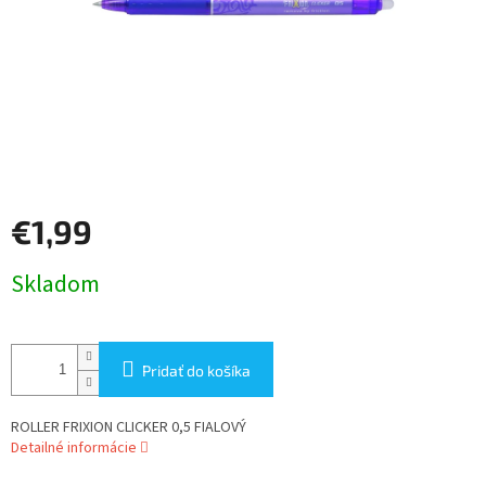
€1,99
Jednotková
Skladom
cena:
Pridať do košíka
ROLLER FRIXION CLICKER 0,5 FIALOVÝ
Detailné informácie