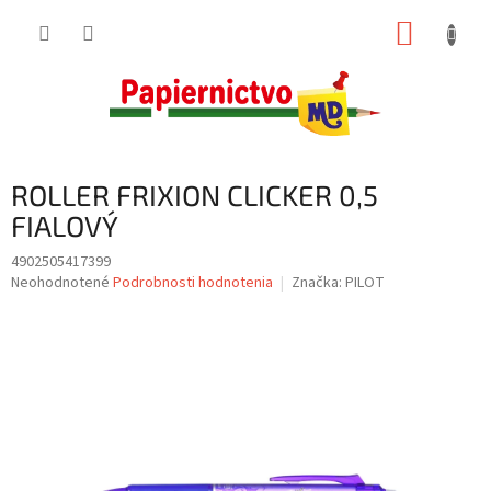
Prejsť
NÁKUP
na
obsah
KOŠÍK
ROLLER FRIXION CLICKER 0,5
FIALOVÝ
4902505417399
Priemerné
Neohodnotené
Podrobnosti hodnotenia
Značka:
PILOT
hodnotenie
produktu
je
0,0
z
5
hviezdičiek.