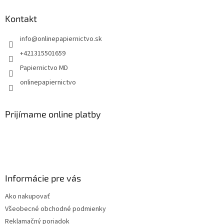
p
ä
Kontakt
t
info
@
onlinepapiernictvo.sk
i
e
+421315501659
Papiernictvo MD
onlinepapiernictvo
Prijímame online platby
Informácie pre vás
Ako nakupovať
Všeobecné obchodné podmienky
Reklamačný poriadok