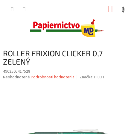
Prejsť
NÁKUP
na
obsah
KOŠÍK
ROLLER FRIXION CLICKER 0,7
ZELENÝ
4902505417528
Priemerné
Neohodnotené
Podrobnosti hodnotenia
Značka:
PILOT
hodnotenie
produktu
je
0,0
z
5
hviezdičiek.