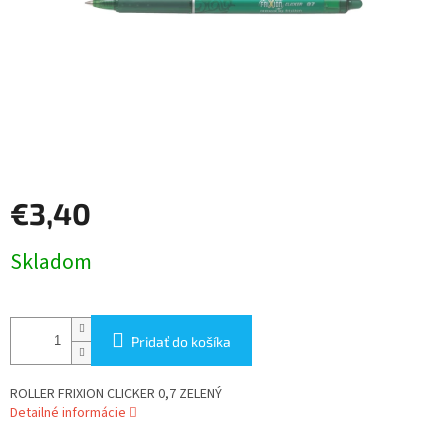
€3,40
Jednotková
Skladom
cena:
Pridať do košíka
ROLLER FRIXION CLICKER 0,7 ZELENÝ
Detailné informácie