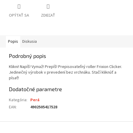
OPÝTAŤ SA
ZDIEĽAŤ
Popis
Diskusia
Podrobný popis
Klikni! Napíš! Vymaž! Prepíš! Prepisovateľný roller Frixion Clicker.
Jedinečný výrobok v prevedení bez vrchnáku. Stačí kliknúť a
písať!
Dodatočné parametre
Kategória
:
Perá
EAN
:
4902505417528
Z
á