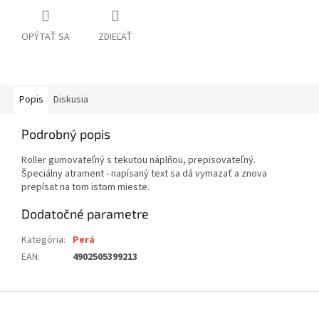
OPÝTAŤ SA
ZDIEĽAŤ
Popis
Diskusia
Podrobný popis
Roller gumovateľný s tekutou náplňou, prepisovateľný.
Špeciálny atrament - napísaný text sa dá vymazať a znova
prepísat na tom istom mieste.
Dodatočné parametre
Kategória
:
Perá
EAN
:
4902505399213
Z
á