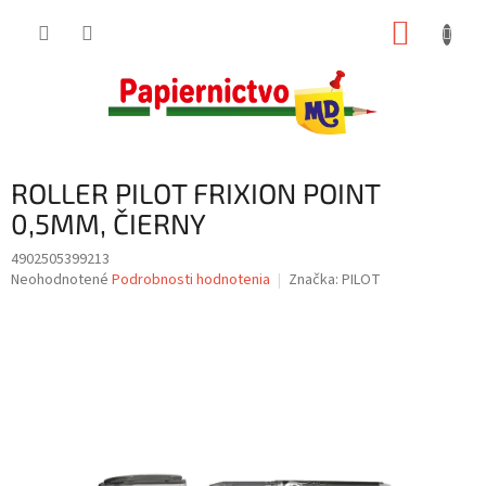
Prejsť
NÁKUP
na
obsah
KOŠÍK
ROLLER PILOT FRIXION POINT
0,5MM, ČIERNY
4902505399213
Priemerné
Neohodnotené
Podrobnosti hodnotenia
Značka:
PILOT
hodnotenie
produktu
je
0,0
z
5
hviezdičiek.