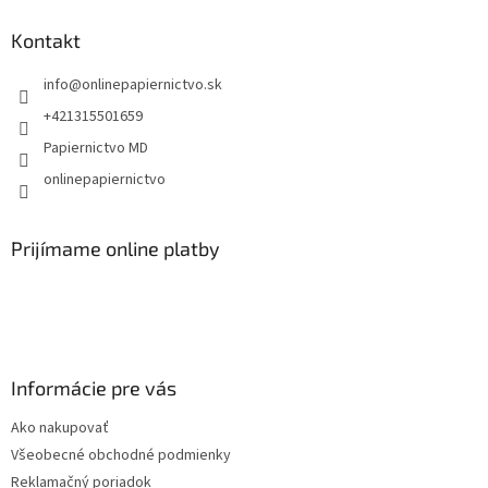
p
ä
Kontakt
t
info
@
onlinepapiernictvo.sk
i
e
+421315501659
Papiernictvo MD
onlinepapiernictvo
Prijímame online platby
Informácie pre vás
Ako nakupovať
Všeobecné obchodné podmienky
Reklamačný poriadok