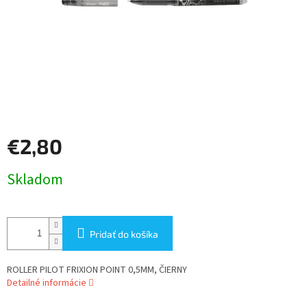
€2,80
Jednotková
Skladom
cena:
Pridať do košíka
ROLLER PILOT FRIXION POINT 0,5MM, ČIERNY
Detailné informácie