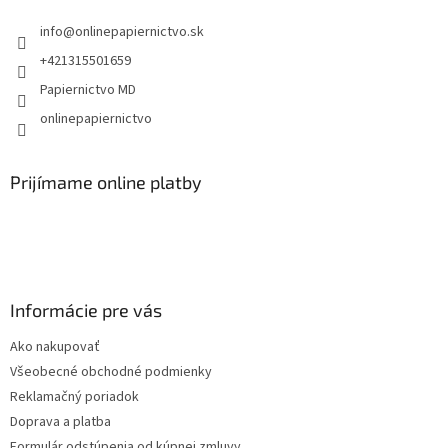
t
info
@
onlinepapiernictvo.sk
i
e
+421315501659
Papiernictvo MD
onlinepapiernictvo
Prijímame online platby
Informácie pre vás
Ako nakupovať
Všeobecné obchodné podmienky
Reklamačný poriadok
Doprava a platba
Formulár odstúpenia od kúpnej zmluvy