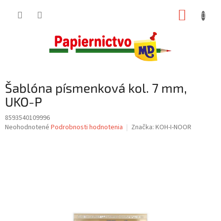
Prejsť
NÁKUP
na
obsah
KOŠÍK
Šablóna písmenková kol. 7 mm,
UKO-P
8593540109996
Priemerné
Neohodnotené
Podrobnosti hodnotenia
Značka:
KOH-I-NOOR
hodnotenie
produktu
je
0,0
z
5
hviezdičiek.