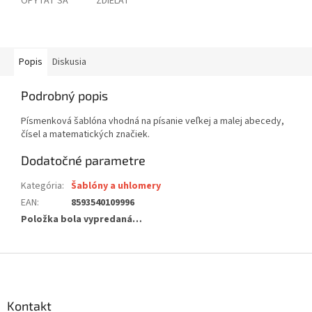
OPÝTAŤ SA
ZDIEĽAŤ
Popis
Diskusia
Podrobný popis
Písmenková šablóna vhodná na písanie veľkej a malej abecedy,
čísel a matematických značiek.
Dodatočné parametre
Kategória
:
Šablóny a uhlomery
EAN
:
8593540109996
Položka bola vypredaná…
Z
á
p
ä
Kontakt