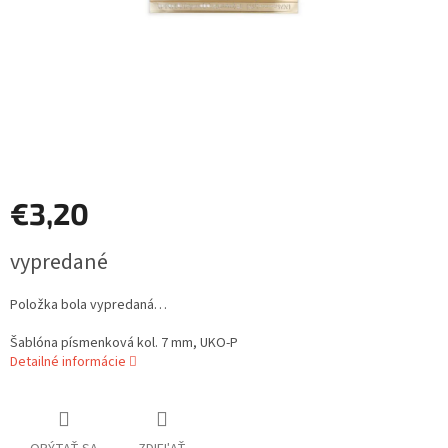
€3,20
Jednotková
vypredané
cena:
Položka bola vypredaná…
Šablóna písmenková kol. 7 mm, UKO-P
Detailné informácie