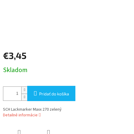
€3,45
Jednotková
Skladom
cena:
Pridať do košíka
SCH Lackmarker Maxx 270 zelený
Detailné informácie