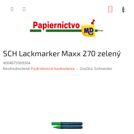
Prejsť
NÁKUP
na
obsah
KOŠÍK
SCH Lackmarker Maxx 270 zelený
4004675009364
Priemerné
Neohodnotené
Podrobnosti hodnotenia
Značka:
Schneider
hodnotenie
produktu
je
0,0
z
5
hviezdičiek.