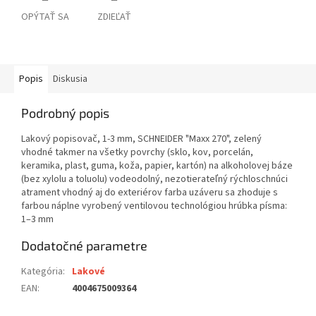
OPÝTAŤ SA
ZDIEĽAŤ
Popis
Diskusia
Podrobný popis
Lakový popisovač, 1-3 mm, SCHNEIDER "Maxx 270", zelený
vhodné takmer na všetky povrchy (sklo, kov, porcelán,
keramika, plast, guma, koža, papier, kartón) na alkoholovej báze
(bez xylolu a toluolu) vodeodolný, nezotierateľný rýchloschnúci
atrament vhodný aj do exteriérov farba uzáveru sa zhoduje s
farbou náplne vyrobený ventilovou technológiou hrúbka písma:
1–3 mm
Dodatočné parametre
Kategória
:
Lakové
EAN
:
4004675009364