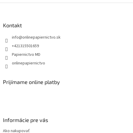
Z
á
p
ä
Kontakt
t
info
@
onlinepapiernictvo.sk
i
e
+421315501659
Papiernictvo MD
onlinepapiernictvo
Prijímame online platby
Informácie pre vás
Ako nakupovať