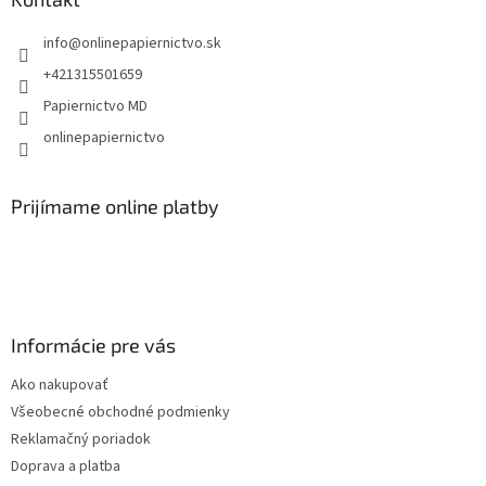
t
info
@
onlinepapiernictvo.sk
i
e
+421315501659
Papiernictvo MD
onlinepapiernictvo
Prijímame online platby
Informácie pre vás
Ako nakupovať
Všeobecné obchodné podmienky
Reklamačný poriadok
Doprava a platba