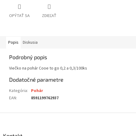
OPÝTAŤ SA
ZDIEĽAŤ
Popis
Diskusia
Podrobný popis
Viečko na pohár Cooe to go 0,2 a 0,3/100ks
Dodatočné parametre
Kategória
:
Pohár
EAN
:
8591199762937
Z
á
p
ä
Kontakt