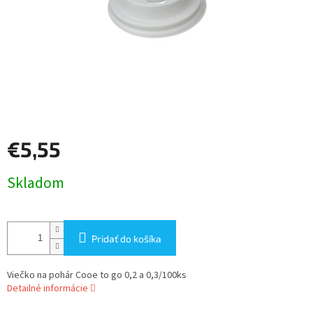
€5,55
Jednotková
Skladom
cena:
Pridať do košíka
Viečko na pohár Cooe to go 0,2 a 0,3/100ks
Detailné informácie