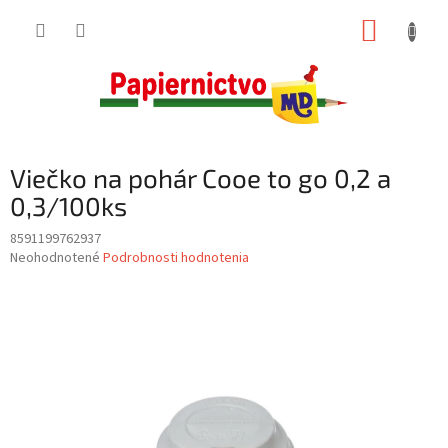
Prejsť
NÁKUP
na
obsah
KOŠÍK
Viečko na pohár Cooe to go 0,2 a
0,3/100ks
8591199762937
Priemerné
Neohodnotené
Podrobnosti hodnotenia
hodnotenie
produktu
je
0,0
z
5
hviezdičiek.