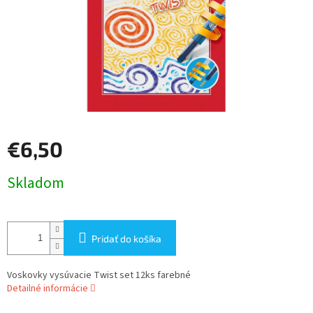
€6,50
Jednotková
Skladom
cena:
Pridať do košíka
Voskovky vysúvacie Twist set 12ks farebné
Detailné informácie