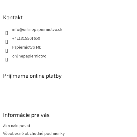
á
p
ä
Kontakt
t
info
@
onlinepapiernictvo.sk
i
e
+421315501659
Papiernictvo MD
onlinepapiernictvo
Prijímame online platby
Informácie pre vás
Ako nakupovať
Všeobecné obchodné podmienky