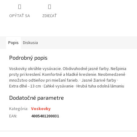
OPÝTAŤ SA
ZDIEĽAŤ
Popis
Diskusia
Podrobný popis
Voskovky okrúhle vysúvacie. Obdivuhodné jasné farby. Nešpinia
prsty pri kreslení. Komfortné a hladké kreslenie. Neobmedzené
množstvo odtieňov pri miešaní farieb. · Jasné žiarivé farby ·
Extra dlhé - 13 cm · Ľahké vysúvanie · Hrubá tuha odolná lámaniu
Dodatočné parametre
Kategória
:
Voskovky
EAN
:
4005401200031
Z