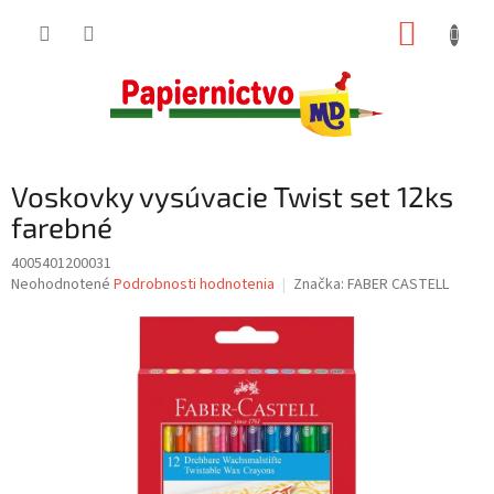
Prejsť
NÁKUP
na
obsah
KOŠÍK
Voskovky vysúvacie Twist set 12ks
farebné
4005401200031
Priemerné
Neohodnotené
Podrobnosti hodnotenia
Značka:
FABER CASTELL
hodnotenie
produktu
je
0,0
z
5
hviezdičiek.