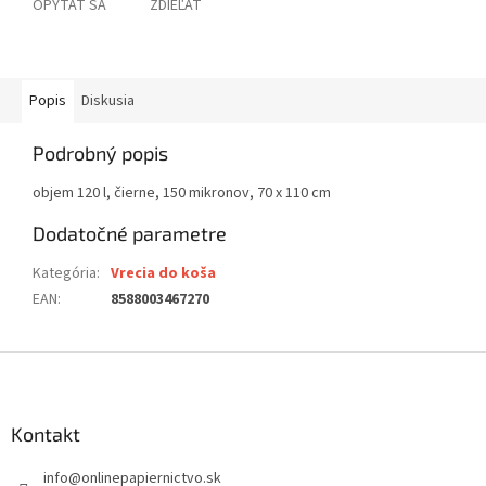
OPÝTAŤ SA
ZDIEĽAŤ
Popis
Diskusia
Podrobný popis
objem 120 l, čierne, 150 mikronov, 70 x 110 cm
Dodatočné parametre
Kategória
:
Vrecia do koša
EAN
:
8588003467270
Z
á
p
ä
Kontakt
t
info
@
onlinepapiernictvo.sk
i