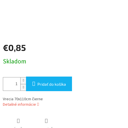
€0,85
Jednotková
Skladom
cena:
Pridať do košíka
Vrecia 70x110cm čierne
Detailné informácie