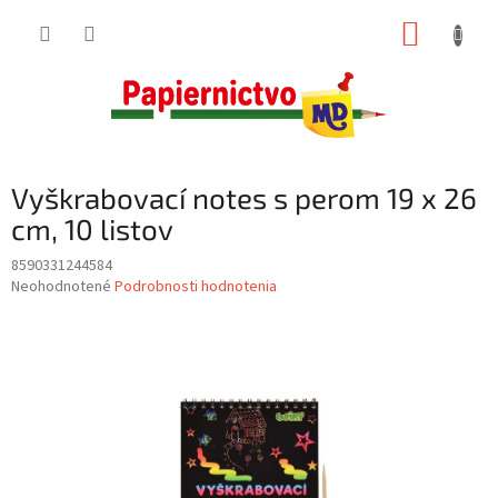
Prejsť
NÁKUP
na
obsah
KOŠÍK
Vyškrabovací notes s perom 19 x 26
cm, 10 listov
8590331244584
Priemerné
Neohodnotené
Podrobnosti hodnotenia
hodnotenie
produktu
je
0,0
z
5
hviezdičiek.