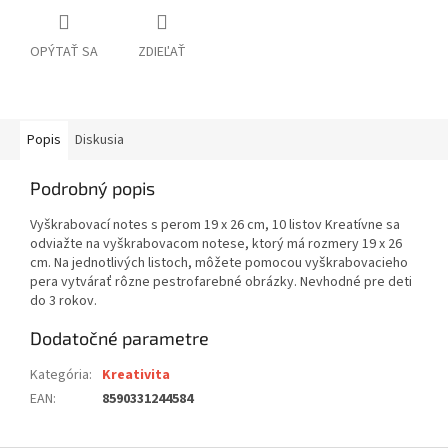
OPÝTAŤ SA
ZDIEĽAŤ
Popis
Diskusia
Podrobný popis
Vyškrabovací notes s perom 19 x 26 cm, 10 listov Kreatívne sa
odviažte na vyškrabovacom notese, ktorý má rozmery 19 x 26
cm. Na jednotlivých listoch, môžete pomocou vyškrabovacieho
pera vytvárať rôzne pestrofarebné obrázky. Nevhodné pre deti
do 3 rokov.
Dodatočné parametre
Kategória
:
Kreativita
EAN
:
8590331244584