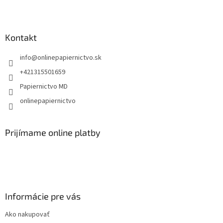
Z
á
p
ä
Kontakt
t
info
@
onlinepapiernictvo.sk
i
e
+421315501659
Papiernictvo MD
onlinepapiernictvo
Prijímame online platby
Informácie pre vás
Ako nakupovať