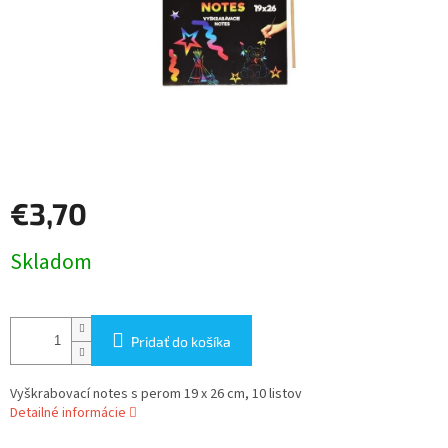
€3,70
Jednotková
Skladom
cena:
Pridať do košíka
Vyškrabovací notes s perom 19 x 26 cm, 10 listov
Detailné informácie