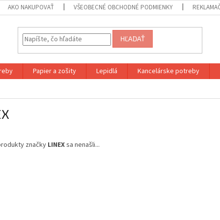
AKO NAKUPOVAŤ
VŠEOBECNÉ OBCHODNÉ PODMIENKY
REKLAMA
HĽADAŤ
reby
Papier a zošity
Lepidlá
Kancelárske potreby
EX
produkty značky
LINEX
sa nenašli...