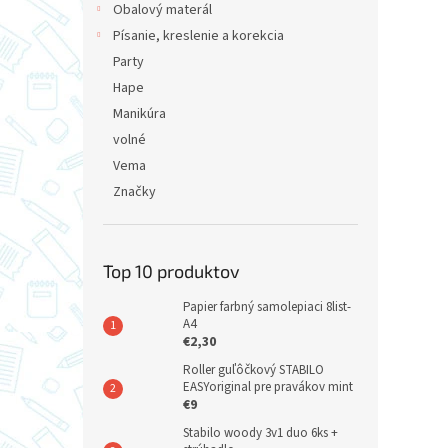
Obalový materál
Písanie, kreslenie a korekcia
Party
Hape
Manikúra
volné
Vema
Značky
Top 10 produktov
Papier farbný samolepiaci 8list-
A4
€2,30
Roller guľôčkový STABILO
EASYoriginal pre pravákov mint
€9
Stabilo woody 3v1 duo 6ks +