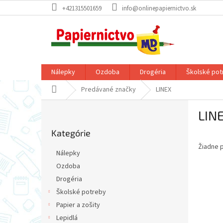
Prejsť
+421315501659
info@onlinepapiernictvo.sk
na
obsah
Nálepky
Ozdoba
Drogéria
Školské pot
Domov
Predávané značky
LINEX
B
LIN
o
Preskočiť
č
Kategórie
kategórie
n
Žiadne 
ý
Nálepky
p
Ozdoba
a
Drogéria
n
e
Školské potreby
l
Papier a zošity
Lepidlá