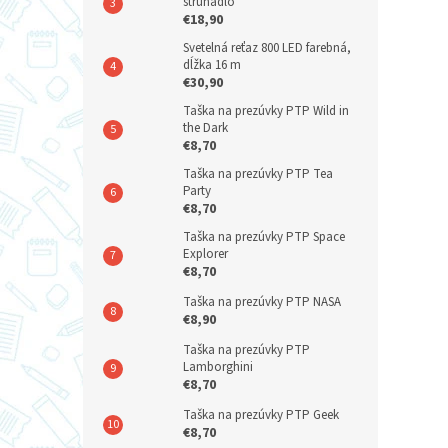
strúhadlo
€18,90
Svetelná reťaz 800 LED farebná,
dĺžka 16 m
€30,90
Taška na prezúvky PTP Wild in
the Dark
€8,70
Taška na prezúvky PTP Tea
Party
€8,70
Taška na prezúvky PTP Space
Explorer
€8,70
Taška na prezúvky PTP NASA
€8,90
Taška na prezúvky PTP
Lamborghini
€8,70
Taška na prezúvky PTP Geek
€8,70