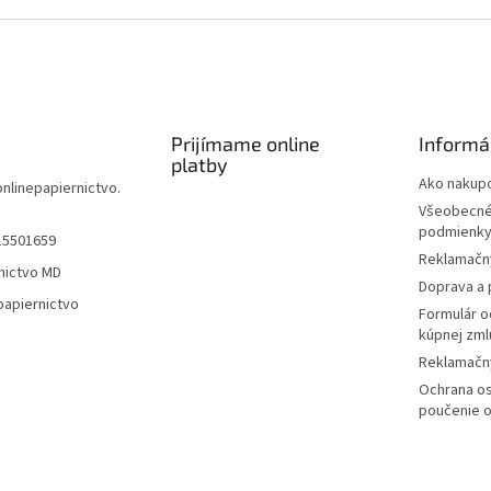
Prijímame online
Informá
platby
Ako nakup
onlinepapiernictvo.
Všeobecné
podmienk
15501659
Reklamačn
nictvo MD
Doprava a 
papiernictvo
Formulár o
kúpnej zml
Reklamačný
Ochrana os
poučenie o