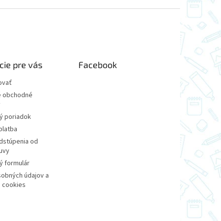
cie pre vás
Facebook
ovať
 obchodné
y
ý poriadok
platba
dstúpenia od
uvy
 formulár
obných údajov a
 cookies