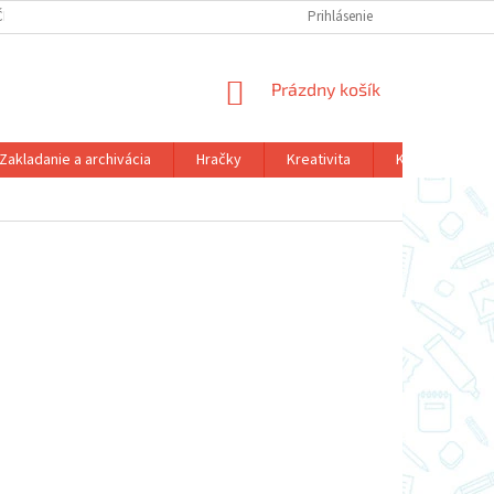
ČNÝ PORIADOK
DOPRAVA A PLATBA
FORMULÁR ODSTÚPENIA OD KÚ
Prihlásenie
NÁKUPNÝ
Prázdny košík
KOŠÍK
Zakladanie a archivácia
Hračky
Kreativita
Kalendár - diár