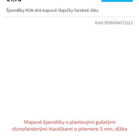
Špendlíky RON 434 mapové Vlajočky farebné 25ks
Kód:
8595004372212
Mapové špendlíky s plastovými guľatými
rôznofarebnými hlavičkami o priemere 5 mm, dĺžka
hrotu 11 mm.