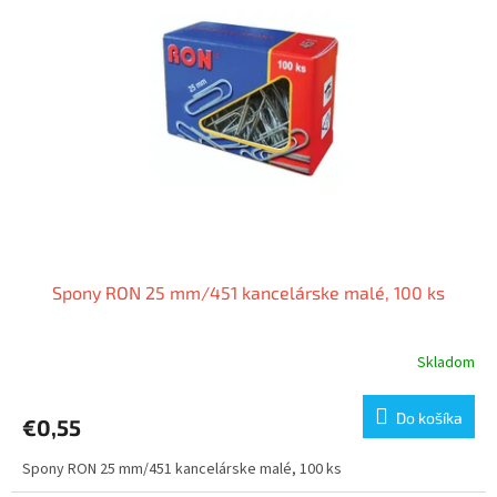
i
p
s
r
p
o
r
d
o
u
d
k
u
t
k
o
t
v
o
v
Spony RON 25 mm/451 kancelárske malé, 100 ks
Skladom
Do košíka
€0,55
Spony RON 25 mm/451 kancelárske malé, 100 ks