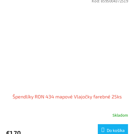
Kód:
8595004372519
Špendlíky RON 434 mapové Vlajočky farebné 25ks
Skladom
Do košíka
€1,70