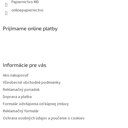
Papiernictvo MD
v
k
onlinepapiernictvo
y
v
ý
Prijímame online platby
p
i
s
u
Informácie pre vás
Ako nakupovať
Všeobecné obchodné podmienky
Reklamačný poriadok
Doprava a platba
Formulár odstúpenia od kúpnej zmluvy
Reklamačný formulár
Ochrana osobných údajov a poučenie o cookies