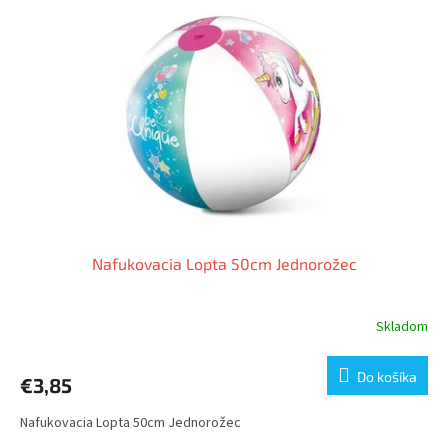
i
p
s
r
p
o
r
d
o
u
d
k
u
t
k
o
t
v
o
v
Nafukovacia Lopta 50cm Jednorožec
Skladom
Do košíka
€3,85
Nafukovacia Lopta 50cm Jednorožec