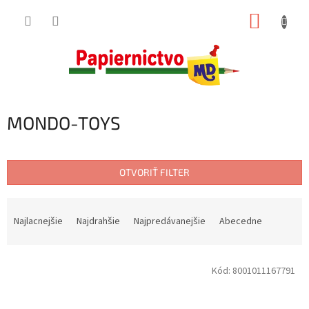
Prejsť
NÁKUP
na
obsah
KOŠÍK
MONDO-TOYS
OTVORIŤ FILTER
R
a
Najlacnejšie
Najdrahšie
Najpredávanejšie
Abecedne
d
e
V
n
Kód:
8001011167791
ý
i
p
e