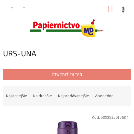
Prejsť
NÁKUP
na
obsah
KOŠÍK
URS-UNA
OTVORIŤ FILTER
R
a
Najlacnejšie
Najdrahšie
Najpredávanejšie
Abecedne
d
e
V
n
Kód:
5992925015687
ý
i
p
e