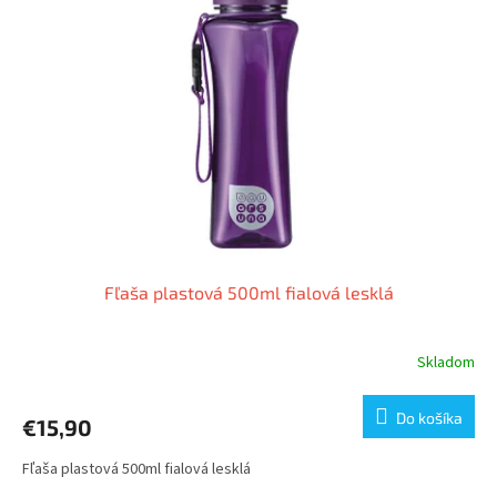
i
p
s
r
p
o
r
d
o
u
d
k
u
t
k
o
t
v
o
v
Fľaša plastová 500ml fialová lesklá
Skladom
Do košíka
€15,90
Fľaša plastová 500ml fialová lesklá