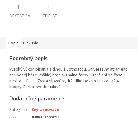
OPÝTAŤ SA
ZDIEĽAŤ
Popis
Diskusia
Podrobný popis
Vysoký výkon písania a dlhou životnosťou. Univerzálny atrament
na vodnej báze, mäkký hrot. Signálne farby, ktoré ani po čase
nestrácajú silu. Zvýrazňovač vydrží dlho bez vrchnáka - až 4
hodiny! Farba: svetlo fialová.
Dodatočné parametre
Kategória
:
Zvýrazňovače
EAN
:
4006381333696
Z