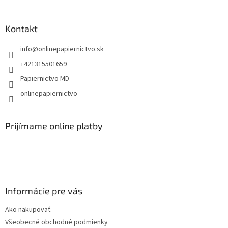
á
p
ä
Kontakt
t
info
@
onlinepapiernictvo.sk
i
e
+421315501659
Papiernictvo MD
onlinepapiernictvo
Prijímame online platby
Informácie pre vás
Ako nakupovať
Všeobecné obchodné podmienky