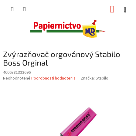
Prejsť
NÁKUP
na
obsah
KOŠÍK
Zvýrazňovač orgovánový Stabilo
Boss Orginal
4006381333696
Priemerné
Neohodnotené
Podrobnosti hodnotenia
Značka:
Stabilo
hodnotenie
produktu
je
0,0
z
5
hviezdičiek.