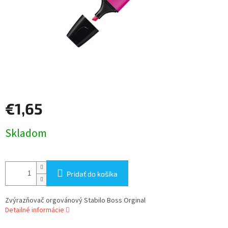
€1,65
Jednotková
Skladom
cena:
Pridať do košíka
Zvýrazňovač orgovánový Stabilo Boss Orginal
Detailné informácie